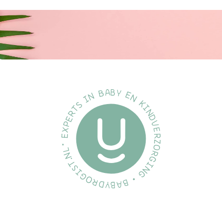
Compatibel met het volledige
assortiment
Combineer onze borstkolf, fles en beker onderdelen en creëer
het product dat voor jou werkt, wanneer jij het nodig hebt.
BPA-vrij*
De flessen en spenen van Philips Avent Natural zijn gemaakt van
BPA-vrij* materiaal.
Vind de juiste voedingssnelheid
Elke baby voedt anders en ontwikkelt zich in zijn eigen tempo.
We hebben een reeks voedingssnelheden ontworpen, zodat u
de perfecte snelheid voor uw baby kunt vinden en de fles kunt
personaliseren. Alle Natural Suction Reflex spenen zijn gemaakt
van zachte siliconen.
Specificatie's:
Merk:
Philips Avent