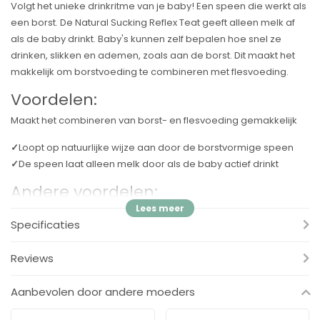
Volgt het unieke drinkritme van je baby! Een speen die werkt als
een borst. De Natural Sucking Reflex Teat geeft alleen melk af
als de baby drinkt. Baby's kunnen zelf bepalen hoe snel ze
drinken, slikken en ademen, zoals aan de borst. Dit maakt het
makkelijk om borstvoeding te combineren met flesvoeding.
Voordelen:
Maakt het combineren van borst- en flesvoeding gemakkelijk
✓
Loopt op natuurlijke wijze aan door de borstvormige speen
✓
De speen laat alleen melk door als de baby actief drinkt
Andere voordelen:
✓
Kies het juiste debiet voor uw baby.
Specificaties
✓
Het ontwerp van de speen voorkomt lekken en verspilling van
melk.
Reviews
✓
Compatibel met het Philips Avent-assortiment.
✓
Gemakkelijk vast te houden, zelfs voor kleine handjes.
Aanbevolen door andere moeders
✓
Gebruiksvriendelijk, eenvoudig te reinigen en snel te
monteren.