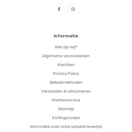
Soort:
Babyfles
Inhoud:
1 stuk / 260ml / Blauw
EAN:
8710103989684
Informatie
Wie zijn wij?
Algemene voorwaarden
Klachten
Privacy Policy
Betaalmethoden
Verzenden & retourneren
Klantenservice
Sitemap
Kortingscodes
Informatie over onze actuele levertijd