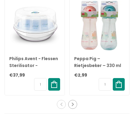
✓
Natural Suction Reflex-spenen en -flessen zijn BPA-vrij*.
✓
Heb geduld terwijl de baby eraan went.
✓
Voorkomt dat er lucht in het buikje van je baby komt.
✓
Ontworpen om koliek en ongemak te verminderen.
Natuurlijke zuigreflex speen
De Natural Sucking Reflex speen sluit aan bij het natuurlijke
Philips Avent - Flessen
Peppa Pig –
drinkritme van je baby, waardoor borstvoeding en flesvoeding
Sterilisator -
Rietjesbeker – 330 ml
gemakkelijk te combineren zijn. De speen heeft een unieke
Magnetron
– Roze/Blauw - 6+
€37,99
€2,99
opening die alleen melk doorlaat als de baby actief drinkt. Dus
Sterilisator
maanden
als de baby pauzeert om te slikken en te ademen, stopt de
melk ook.
Natuurlijke opbouw
De brede, zachte en flexibele speen is ontworpen om de vorm
en het gevoel van een borst na te bootsen, zodat je je baby
comfortabel kunt aanhappen en voeden.