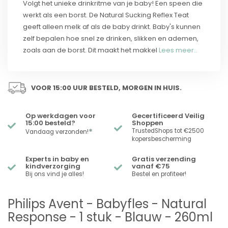
Volgt het unieke drinkritme van je baby! Een speen die
werkt als een borst. De Natural Sucking Reflex Teat
geeft alleen melk af als de baby drinkt. Baby's kunnen
zelf bepalen hoe snel ze drinken, slikken en ademen,
zoals aan de borst. Dit maakt het makkel
Lees meer..
VOOR 15:00 UUR BESTELD, MORGEN IN HUIS.
Op werkdagen voor
Gecertificeerd Veilig
15:00 besteld?
Shoppen
*
TrustedShops tot €2500
Vandaag verzonden!
kopersbescherming
Experts in baby en
Gratis verzending
kindverzorging
vanaf €75
Bij ons vind je alles!
Bestel en profiteer!
Philips Avent - Babyfles - Natural
Response - 1 stuk - Blauw - 260ml