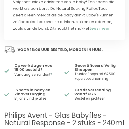
Volgt het unieke drinkritme van je baby! Een speen die
werkt als een borst. De Natural Sucking Reflex Teat
geeft alleen melk af als de baby drinkt. Baby's kunnen
zelf bepalen hoe snel ze drinken, slikken en ademen,
zoals aan de borst. Dit maakt het makkel
Lees meer..
VOOR 15:00 UUR BESTELD, MORGEN IN HUIS.
Op werkdagen voor
Gecertificeerd Veilig
15:00 besteld?
Shoppen
*
TrustedShops tot €2500
Vandaag verzonden!
kopersbescherming
Experts in baby en
Gratis verzending
kindverzorging
vanaf €75
Bij ons vind je alles!
Bestel en profiteer!
Philips Avent - Glas Babyfles -
Natural Response - 2 stuks - 240ml