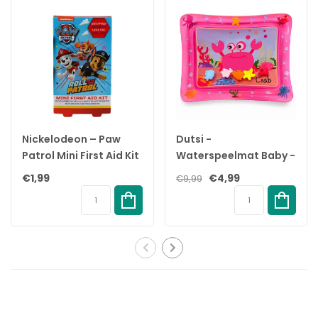
✓
Natural Suction Reflex-spenen en -flessen zijn BPA-vrij*.
✓
Heb geduld terwijl de baby eraan went.
✓
Voorkomt dat er lucht in het buikje van je baby komt.
✓
Ontworpen om koliek en ongemak te verminderen.
Natuurlijke zuigreflex speen
De Natural Sucking Reflex speen sluit aan bij het natuurlijke
Nickelodeon – Paw
Dutsi -
drinkritme van je baby, waardoor borstvoeding en flesvoeding
Patrol Mini First Aid Kit
Waterspeelmat Baby -
gemakkelijk te combineren zijn. De speen heeft een unieke
– 2+ jaar
Watermat - Stimuleert
€1,99
€4,99
€9,99
opening die alleen melk doorlaat als de baby actief drinkt. Dus
Motorische
als de baby pauzeert om te slikken en te ademen, stopt de
Ontwikkeling - BPA Vrij
melk ook.
& Lekvrij -
Kraamcadeau -
Natuurlijke opbouw
61x50cm – Roze
De brede, zachte en flexibele speen is ontworpen om de vorm
en het gevoel van een borst na te bootsen, zodat je je baby
comfortabel kunt aanhappen en voeden.