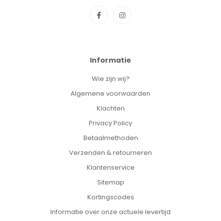
is bestand tegen hitte en plotselinge grote
temperatuurschommelingen. Daarom kan de fles veilig in de
koelkast worden bewaard, worden opgewarmd en is de fles
geschikt voor sterilisatie.
Specificatie's:
Informatie
Merk:
Philips Avent
Wie zijn wij?
Soort:
Babyfles
Inhoud:
2 stuks / 240ml
Algemene voorwaarden
EAN:
8710103990802
Klachten
Privacy Policy
Betaalmethoden
Verzenden & retourneren
Klantenservice
Sitemap
Kortingscodes
Informatie over onze actuele levertijd