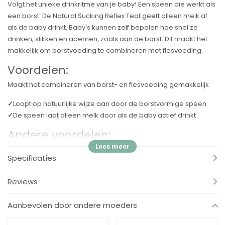
Volgt het unieke drinkritme van je baby! Een speen die werkt als
een borst. De Natural Sucking Reflex Teat geeft alleen melk af
als de baby drinkt. Baby's kunnen zelf bepalen hoe snel ze
drinken, slikken en ademen, zoals aan de borst. Dit maakt het
makkelijk om borstvoeding te combineren met flesvoeding.
Voordelen:
Maakt het combineren van borst- en flesvoeding gemakkelijk
✓
Loopt op natuurlijke wijze aan door de borstvormige speen
✓
De speen laat alleen melk door als de baby actief drinkt
Andere voordelen:
✓
Kies het juiste debiet voor uw baby.
Specificaties
✓
Het ontwerp van de speen voorkomt lekken en verspilling van
melk.
Reviews
✓
Compatibel met het Philips Avent-assortiment.
✓
Gemakkelijk vast te houden, zelfs voor kleine handjes.
Aanbevolen door andere moeders
✓
Gebruiksvriendelijk, eenvoudig te reinigen en snel te
monteren.