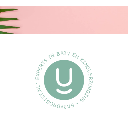
Compatibel met het volledige
assortiment
Combineer onze borstkolf, fles en beker onderdelen en creëer
het product dat voor jou werkt, wanneer jij het nodig hebt.
BPA-vrij*
De flessen en spenen van Philips Avent Natural zijn gemaakt van
BPA-vrij* materiaal.
Vind de juiste voedingssnelheid
Elke baby voedt anders en ontwikkelt zich in zijn eigen tempo.
We hebben een reeks voedingssnelheden ontworpen, zodat u
de perfecte snelheid voor uw baby kunt vinden en de fles kunt
personaliseren. Alle Natural Suction Reflex spenen zijn gemaakt
van zachte siliconen.
Hittebestendig glas
De glazen Philips Avent-fles is gemaakt van borosilicaatglas en