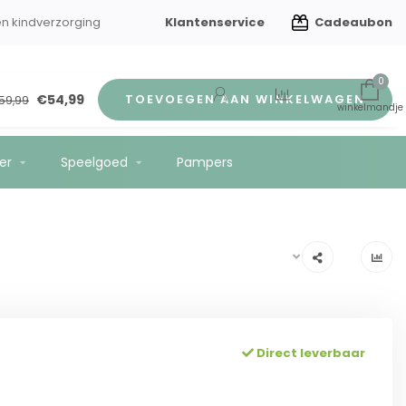
Klantenservice
Cadeaubon
en kindverzorging
Gratis verzending vanaf €75
0
€54,99
TOEVOEGEN AAN WINKELWAGEN
59,99
er
Speelgoed
Pampers
Direct leverbaar