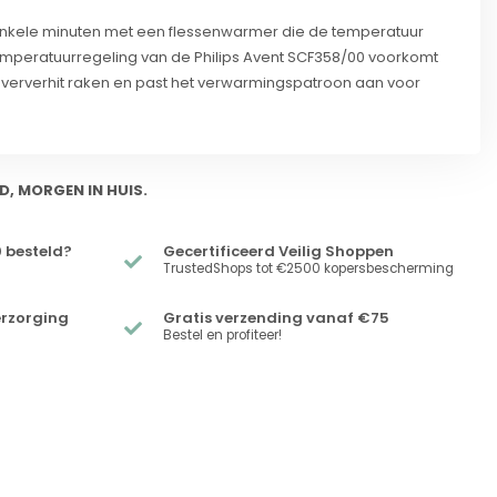
nkele minuten met een flessenwarmer die de temperatuur
temperatuurregeling van de Philips Avent SCF358/00 voorkomt
ververhit raken en past het verwarmingspatroon aan voor
D, MORGEN IN HUIS.
 besteld?
Gecertificeerd Veilig Shoppen
TrustedShops tot €2500 kopersbescherming
erzorging
Gratis verzending vanaf €75
Bestel en profiteer!