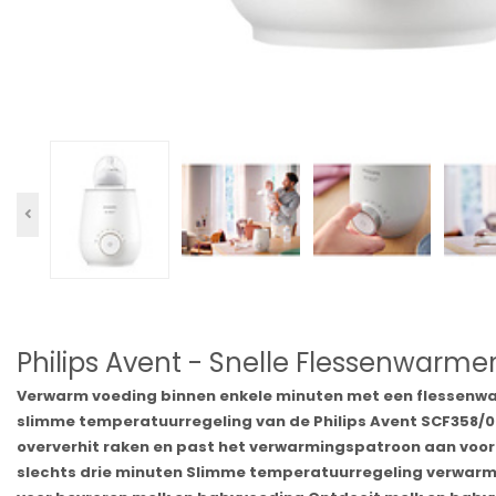
Philips Avent - Snelle Flessenwarme
Verwarm voeding binnen enkele minuten met een flessenwar
slimme temperatuurregeling van de Philips Avent SCF358/
oververhit raken en past het verwarmingspatroon aan voor
slechts drie minuten Slimme temperatuurregeling verwarm