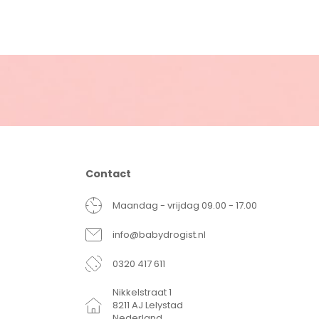
Contact
Maandag - vrijdag 09.00 - 17.00
info@babydrogist.nl
0320 417 611
Nikkelstraat 1
8211 AJ Lelystad
Nederland