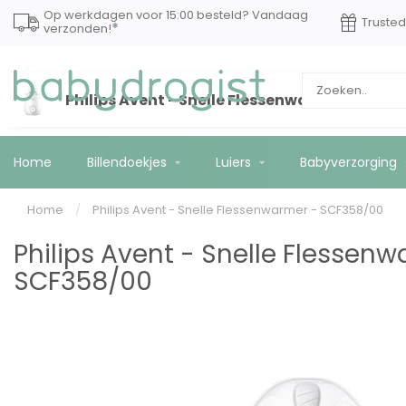
Op werkdagen voor 15:00 besteld? Vandaag
Truste
*
verzonden!
Philips Avent - Snelle Flessenwarmer - SCF3
Home
Billendoekjes
Luiers
Babyverzorging
Home
/
Philips Avent - Snelle Flessenwarmer - SCF358/00
Philips Avent - Snelle Flessen
SCF358/00