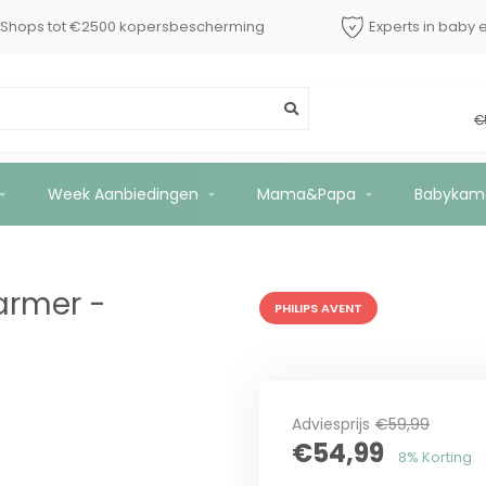
dShops tot €2500 kopersbescherming
Experts in baby 
58/00
€
Week Aanbiedingen
Mama&Papa
Babykam
warmer -
PHILIPS AVENT
Adviesprijs
€59,99
€54,99
8% Korting