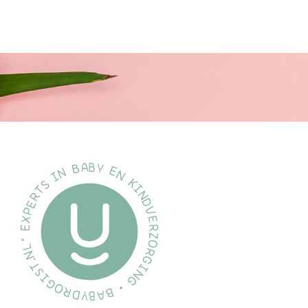
Technische details
- Ontwikkeld in Europa
- Gemaakt in China
- Opgenomen vermogen: 300 W
- Veiligheidsclassificatie: Klasse 1
- Spanning: 220 tot 240 V, 50*60 Hz
*
Met 150 ml melk bij een temperatuur van 20°C in een Avent Philip