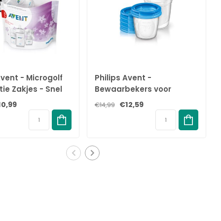
Avent - Microgolf
Philips Avent -
atie Zakjes - Snel
Bewaarbekers voor
eren - 5 stuks
moedermelk - 180ml - 5
10,99
€12,59
€14,99
stuks