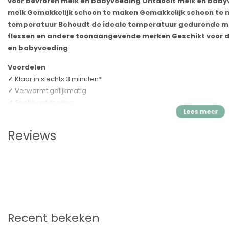
voor bevroren melk en babyvoeding Ontdooit melk en baby
melk Gemakkelijk schoon te maken Gemakkelijk schoon te 
temperatuur Behoudt de ideale temperatuur gedurende ma
flessen en andere toonaangevende merken Geschikt voor 
en babyvoeding
Voordelen
✓
Klaar in slechts 3 minuten*
✓
Verwarmt gelijkmatig
✓
Snelle ontdooiing
✓
Snelle opwarming
✓
Verwarmt ook babyvoeding
Reviews
Snelle en eenvoudige opwarming
Bereid perfect verwarmde maaltijden in enkele minuten met een f
De Smart Temperature Control Sensor voorkomt dat melk en babyv
verwarmingspatroon aan voor een snelle opwarming.
De Smart Temperature Control Sensor warmt op tot de jui
Stel de hoeveelheid melk in, druk op de startknop en laat de Smart
Recent bekeken
doen. De functie detecteert het begintemperatuur van de melk en 