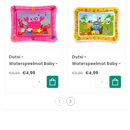
Baby's genieten van extra comfort als ze knuffelen met hun
zachte knuffeldier. De knuffel is gemaakt van zachte stof en de
verzwaarde pootjes zorgen dat de fopspeen op zijn plek blijft.
Knuffeldier is compatibel met alle Philips Avent
fopspenen
Het knuffeldier is compatibel met alle Philips Avent-fopspenen.
Je kunt het dus combineren hoe je maar wil en op die manier
een product creëren dat precies past bij jouw baby.
Dutsi -
Dutsi -
Kies je favoriete dier of spaar ze allemaal
Waterspeelmat Baby -
Waterspeelmat Baby -
Baby's vinden het heerlijk om te knuffelen met de vier schattige
Watermat - Stimuleert
Watermat - Stimuleert
€4,99
€4,99
€9,99
€9,99
dieren: giraffe, aap, olifant of zeehond. Onze zachte
Motorische
Motorische
knuffeldieren zijn een kalmerend en lief vriendje voor je baby. En
Ontwikkeling - BPA Vrij
Ontwikkeling - BPA Vrij
als je baby ontspannen is, kun jij ook ontspannen.
& Lekvrij -
& Lekvrij -
Kraamcadeau -
Kraamcadeau -
Verwijderbaar voor eenvoudig schoonmaken
61x50cm – Roze
66x51cm – Geel
Het knuffeldier is gemakkelijk van de ultra soft-fopspeen te
verwijderen en beiden zijn eenvoudig schoon te maken. En voor
jou is het prettig om te weten dat je baby altijd kan ontspannen
met een schone fopspeen.