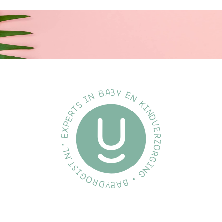
98% van de baby's accepteert de siliconen spenen met
textuur
Baby's weten wat ze fijn vinden! We vroegen moeders hoe hun
kleintjes reageren op onze siliconenspenen met textuur en 98%
gaf aan dat hun baby de Philips Avent ultra soft-fopspenen
accepteert.
Specificaties
Merk:
Philips Avent
Soort:
Snuffle Knuffelspeen Ultra Soft Giraffe
Inhoud:
1x knuffelbeer en 1 fopspeen 0/6 maanden
EAN:
8710103897040