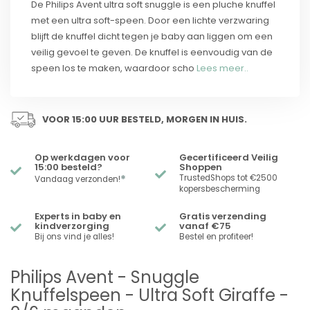
De Philips Avent ultra soft snuggle is een pluche knuffel
met een ultra soft-speen. Door een lichte verzwaring
blijft de knuffel dicht tegen je baby aan liggen om een
veilig gevoel te geven. De knuffel is eenvoudig van de
speen los te maken, waardoor scho
Lees meer..
VOOR 15:00 UUR BESTELD, MORGEN IN HUIS.
Op werkdagen voor
Gecertificeerd Veilig
15:00 besteld?
Shoppen
*
TrustedShops tot €2500
Vandaag verzonden!
kopersbescherming
Experts in baby en
Gratis verzending
kindverzorging
vanaf €75
Bij ons vind je alles!
Bestel en profiteer!
Philips Avent - Snuggle
Knuffelspeen - Ultra Soft Giraffe -