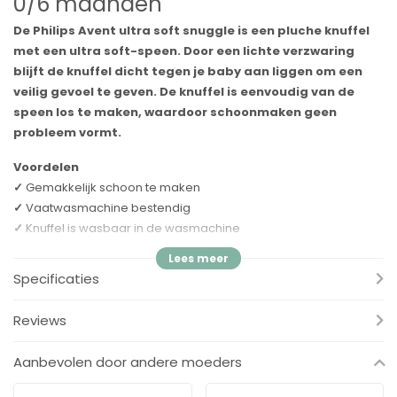
0/6 maanden
De Philips Avent ultra soft snuggle is een pluche knuffel
met een ultra soft-speen. Door een lichte verzwaring
blijft de knuffel dicht tegen je baby aan liggen om een
veilig gevoel te geven. De knuffel is eenvoudig van de
speen los te maken, waardoor schoonmaken geen
probleem vormt.
Voordelen
✓
Gemakkelijk schoon te maken
✓
Vaatwasmachine bestendig
✓
Knuffel is wasbaar in de wasmachine
✓
Fopspeen kan worden gesteriliseerd
✓
BPA vrij
Specificaties
Helpt jouw en je baby de fopspeen te vinden
Reviews
Niet meer eindeloos zoeken naar fopspenen! Het knuffeldier
zorgt ervoor dat de fopspeen gemakkelijk te vinden is.
Aanbevolen door andere moeders
Baby's genieten van extra comfort bij elke knuffel