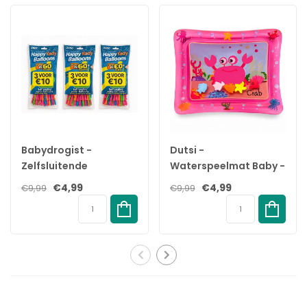
✓
Gebruiksvriendelijk, eenvoudig te reinigen en snel te
monteren.
✓
Natural Suction Reflex-spenen en -flessen zijn BPA-vrij*.
✓
Heb geduld terwijl de baby eraan went.
✓
Voorkomt dat er lucht in het buikje van je baby komt.
✓
Ontworpen om koliek en ongemak te verminderen.
Natuurlijke zuigreflex speen
De Natural Sucking Reflex speen sluit aan bij het natuurlijke
drinkritme van je baby, waardoor borstvoeding en flesvoeding
Babydrogist -
Dutsi -
gemakkelijk te combineren zijn. De speen heeft een unieke
Zelfsluitende
Waterspeelmat Baby -
opening die alleen melk doorlaat als de baby actief drinkt. Dus
Waterballonnen - 111
Watermat - Stimuleert
€4,99
€4,99
€9,99
€9,99
als de baby pauzeert om te slikken en te ademen, stopt de
stuks - Biologisch
Motorische
melk ook.
afbreekbaar
Ontwikkeling - BPA Vrij
& Lekvrij -
Natuurlijke opbouw
Kraamcadeau -
De brede, zachte en flexibele speen is ontworpen om de vorm
61x50cm – Roze
en het gevoel van een borst na te bootsen, zodat je je baby
comfortabel kunt aanhappen en voeden.