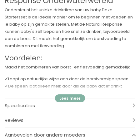
Response Onderwaterwereld
Ondersteunt het unieke drinkritme van uw baby.Deze
Startersset is de ideale manier om te beginnen met voeden en
je baby op zijn gemak te stellen. Met de Natural Response
kunnen baby's zelf bepalen hoe snel ze drinken, bijvoorbeeld
aan de borst. Dit maakt het gemakkelijk om borstvoeding te
combineren met flesvoeding.
Voordelen:
Maakt het combineren van borst- en flesvoeding gemakkelijk
✓
Loopt op natuurlijke wijze aan door de borstvormige speen
✓
De speen laat alleen melk door als de baby actief drinkt
Andere voordelen:
Specificaties
✓
Kies het juiste debiet voor uw baby.
✓
Het ontwerp van de speen voorkomt lekken en verspilling van
Reviews
melk.
✓
Compatibel met het Philips Avent-assortiment.
Aanbevolen door andere moeders
✓
Gemakkelijk vast te houden, zelfs voor kleine handjes.