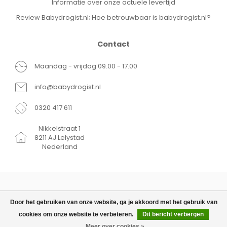
Informatie over onze actuele levertijd
Review Babydrogist.nl; Hoe betrouwbaar is babydrogist.nl?
Contact
Maandag - vrijdag 09.00 - 17.00
info@babydrogist.nl
0320 417 611
Nikkelstraat 1
8211 AJ Lelystad
Nederland
Door het gebruiken van onze website, ga je akkoord met het gebruik van
cookies om onze website te verbeteren.
Dit bericht verbergen
© Copyright 2026 Babydrogist.nl
€31,99
TOEVOEGEN AAN WINKELWAGEN
Meer over cookies »