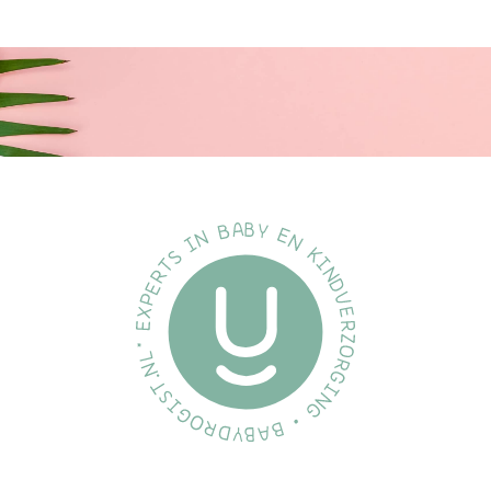
vast te houden voor uw handen en kleine handjes.
Compatibel met het volledige
assortiment
Combineer onze borstkolf, fles en beker onderdelen en creëer
het product dat voor jou werkt, wanneer jij het nodig hebt.
BPA-vrij*
De flessen en spenen van Philips Avent Natural zijn gemaakt van
BPA-vrij* materiaal.
Vind de juiste voedingssnelheid
Elke baby voedt anders en ontwikkelt zich in zijn eigen tempo.
We hebben een reeks voedingssnelheden ontworpen, zodat u
de perfecte snelheid voor uw baby kunt vinden en de fles kunt
personaliseren. Alle Natural Suction Reflex spenen zijn gemaakt
van zachte siliconen.
Specificatie's:
Merk:
Philips Avent