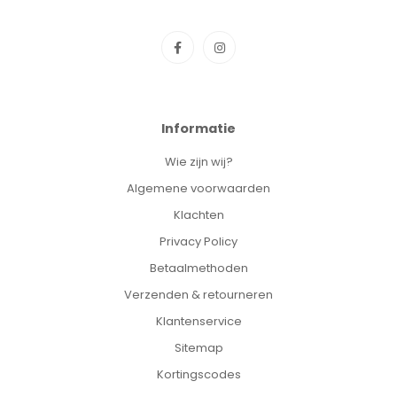
Soort:
Starterset
Inhoud:
1 set
EAN:
8710103990673
Informatie
Wie zijn wij?
Algemene voorwaarden
Klachten
Privacy Policy
Betaalmethoden
Verzenden & retourneren
Klantenservice
Sitemap
Kortingscodes