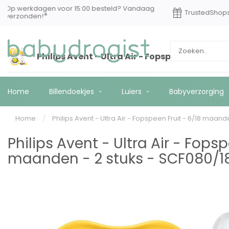
Op werkdagen voor 15:00 besteld? Vandaag
Truste
*
verzonden!
Philips Avent - Ultra Air - Fopspeen Fruit - 
Home
Billendoekjes
Luiers
Babyverzorging
Home
/
Philips Avent - Ultra Air - Fopspeen Fruit - 6/18 maand
Philips Avent - Ultra Air - Fopsp
maanden - 2 stuks - SCF080/1