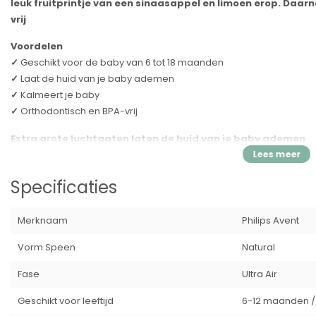
leuk fruitprintje van een sinaasappel en limoen erop. Daar
vrij
Voordelen
✓
Geschikt voor de baby van 6 tot 18 maanden
✓
Laat de huid van je baby ademen
✓
Kalmeert je baby
✓
Orthodontisch en BPA-vrij
Extra grote luchtgaten laten de huid van je baby ademen
Kalmeer je baby met een fopspeen die de huid laat ademen. De Phili
gaten om de huid droog te houden. Het lichtgewicht schildje is on
Specificaties
Verkrijgbaar in
verschillende kleuren en designs.
Merknaam
Philips Avent
Houdt de babyhuid zacht en droog
Laat de huid ademen
Vorm Speen
Natural
Fase
Ultra Air
Steriliseren en opbergen in één handig doosje
Steriliseer je fopspenen makkelijk en berg ze daarna veilig en s
Geschikt voor leeftijd
6-12 maanden 
krijgt.