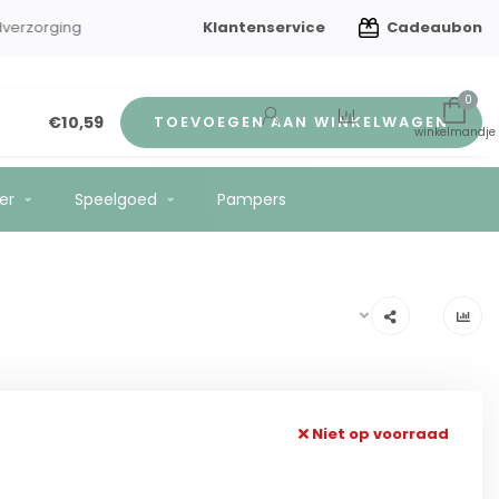
Klantenservice
Cadeaubon
en kindverzorging
Gratis verzending vanaf €75
0
€10,59
TOEVOEGEN AAN WINKELWAGEN
er
Speelgoed
Pampers
Niet op voorraad