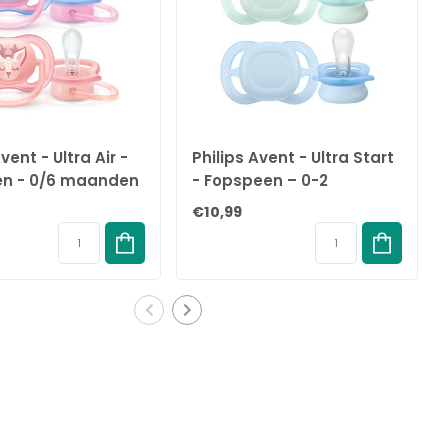
vent - Ultra Air -
Philips Avent - Ultra Start
n - 0/6 maanden
- Fopspeen – 0-2
s - SCF085/02
maanden – Groen/Blauw
€10,99
- 2 stuks