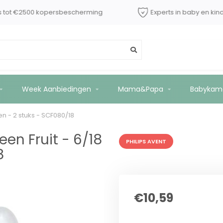
dShops tot €2500 kopersbescherming
Experts in baby 
6/18 maanden - 2 stuks - SCF080/18
Week Aanbiedingen
Mama&Papa
Babykam
en - 2 stuks - SCF080/18
een Fruit - 6/18
PHILIPS AVENT
8
€10,59