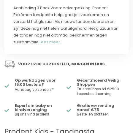
Aanbieding 3 Pack Voordeelverpakking: Prodent
Pokémon tandpasta helpt gaatjes voorkomen en
versterkt het glazuur. Als nieuwe tanden doorbreken
zijn deze nog niet helemaal uitgehard. Het glazuur kan
de tanden nog niet optimaal beschermen tegen
zuuraanvalle
Lees meer..
VOOR 15:00 UUR BESTELD, MORGEN IN HUIS.
Op werkdagen voor
Gecertificeerd Veilig
15:00 besteld?
Shoppen
*
TrustedShops tot €2500
Vandaag verzonden!
kopersbescherming
Experts in baby en
Gratis verzending
kindverzorging
vanaf €75
Bij ons vind je alles!
Bestel en profiteer!
Prodent Kids - Tandpasta