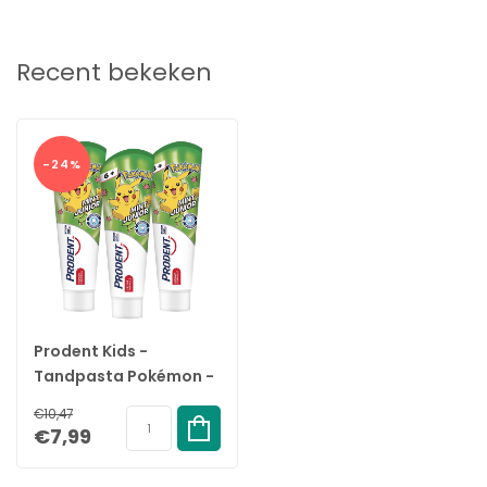
natuurlijk. Probeer er een spelletje van te maken of laat ze in de
spiegel kijken. Het belangrijkste is dat je doorzet zodat ze er op
een gegeven moment gewend aan raken.
Recent bekeken
Gebruik voor kinderen van 6 jaar of jonger niet meer tandpasta
dan de grootte van een erwt. Zorg dat ze zo weinig mogelijk
inslikken. Kinderen onder begeleiding laten poetsen.
Raadpleeg een tandarts als je kind fluoride in een andere vorm
-24%
gebruikt. Niet geschikt voor kinderen onder de 3 jaar.
Specificatie's:
Merk:
Prodent
Productsoort:
Tandpasta
Inhoud:
3 x 75ml
EAN:
8720181049866
Prodent Kids -
Tandpasta Pokémon -
6+ jaar - 3x75ml -
€10,47
Voordeelverpakking
€7,99