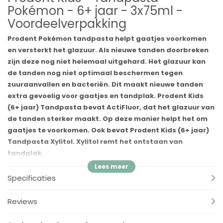
Pokémon - 6+ jaar - 3x75ml -
Voordeelverpakking
Prodent Pokémon tandpasta helpt gaatjes voorkomen
en versterkt het glazuur. Als nieuwe tanden doorbreken
zijn deze nog niet helemaal uitgehard. Het glazuur kan
de tanden nog niet optimaal beschermen tegen
zuuraanvallen en bacteriën. Dit maakt nieuwe tanden
extra gevoelig voor gaatjes en tandplak. Prodent Kids
(6+ jaar) Tandpasta bevat ActiFluor, dat het glazuur van
de tanden sterker maakt. Op deze manier helpt het om
gaatjes te voorkomen. Ook bevat Prodent Kids (6+ jaar)
Tandpasta Xylitol. Xylitol remt het ontstaan van
tandplak.
Voordelen:
Specificaties
✓
Formule met aangepaste fluor gehalte (1450PPM F)
✓
Fluoride gehalte aanbevolen door tandartsen
Reviews
✓
Een zachte en lekkere smaak van Aardbij
✓
Beschermt tegen gaatjes