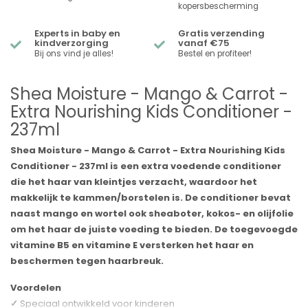
kopersbescherming
Experts in baby en
Gratis verzending
kindverzorging
vanaf €75
Bij ons vind je alles!
Bestel en profiteer!
Shea Moisture - Mango & Carrot -
Extra Nourishing Kids Conditioner -
237ml
Shea Moisture - Mango & Carrot - Extra Nourishing Kids
Conditioner - 237ml is een extra voedende conditioner
die het haar van kleintjes verzacht, waardoor het
makkelijk te kammen/borstelen is. De conditioner bevat
naast mango en wortel ook sheaboter, kokos- en olijfolie
om het haar de juiste voeding te bieden. De toegevoegde
vitamine B5 en vitamine E versterken het haar en
beschermen tegen haarbreuk.
Voordelen
✓
Speciaal ontwikkeld voor kinderen