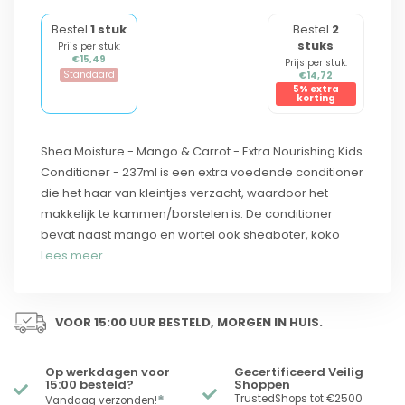
Bestel
1 stuk
Bestel
2
stuks
Prijs per stuk:
€15,49
Prijs per stuk:
Standaard
€14,72
5% extra
korting
Shea Moisture - Mango & Carrot - Extra Nourishing Kids
Conditioner - 237ml is een extra voedende conditioner
die het haar van kleintjes verzacht, waardoor het
makkelijk te kammen/borstelen is. De conditioner
bevat naast mango en wortel ook sheaboter, koko
Lees meer..
VOOR 15:00 UUR BESTELD, MORGEN IN HUIS.
Op werkdagen voor
Gecertificeerd Veilig
15:00 besteld?
Shoppen
*
TrustedShops tot €2500
Vandaag verzonden!