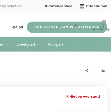
Klantenservice
Cadeaubon
en kindverzorging
Gratis verzending vanaf €75
0
€4,59
TOEVOEGEN AAN WINKELWAGEN
er
Speelgoed
Pampers
Niet op voorraad