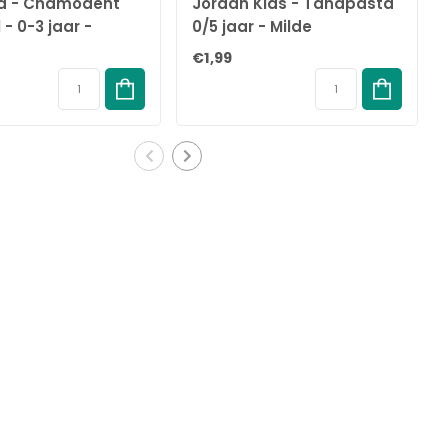
d - Chamodent
Jordan Kids - Tandpasta
- 0-3 jaar -
0/5 jaar - Milde
jke ingrediënten
Fruitsmaak - 50ml
€1,99