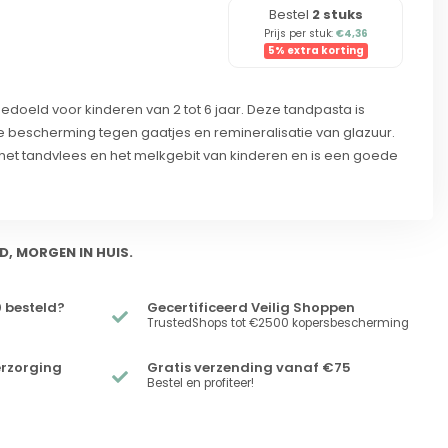
Bestel
2 stuks
Prijs per stuk:
€4,36
5% extra korting
edoeld voor kinderen van 2 tot 6 jaar. Deze tandpasta is
e bescherming tegen gaatjes en remineralisatie van glazuur.
 het tandvlees en het melkgebit van kinderen en is een goede
D, MORGEN IN HUIS.
 besteld?
Gecertificeerd Veilig Shoppen
TrustedShops tot €2500 kopersbescherming
erzorging
Gratis verzending vanaf €75
Bestel en profiteer!