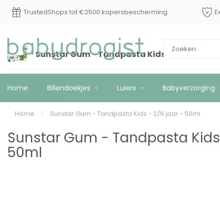
Op werkdagen voor 15:00 besteld? Vandaag
Truste
*
verzonden!
Sunstar Gum - Tandpasta Kids - 2/6 jaar - 
Home
Billendoekjes
Luiers
Babyverzorging
Home
/
Sunstar Gum - Tandpasta Kids - 2/6 jaar - 50ml
Sunstar Gum - Tandpasta Kids 
50ml