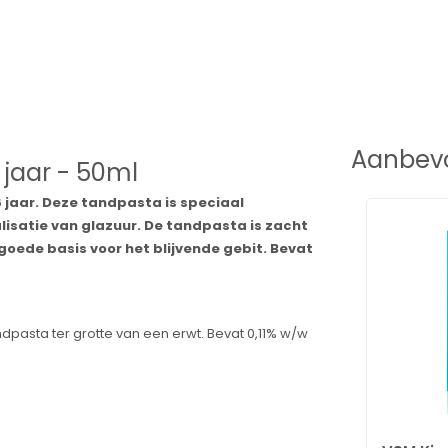
Aanbevo
 jaar - 50ml
 jaar. Deze tandpasta is speciaal
isatie van glazuur. De tandpasta is zacht
goede basis voor het blijvende gebit. Bevat
dpasta ter grotte van een erwt. Bevat 0,11% w/w