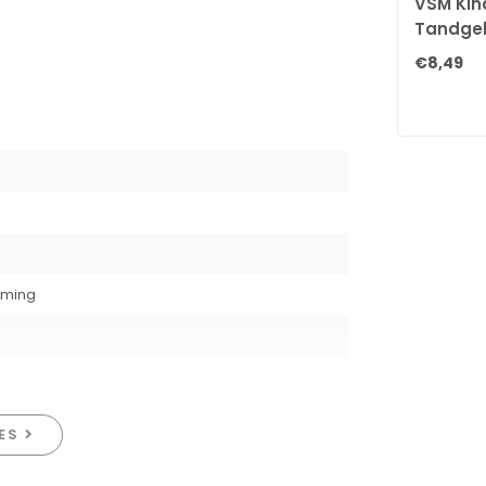
VSM Kin
Tandgel 
Natuurli
€8,49
rming
IES