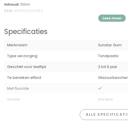
Inhoud:
50ml
EAN:
0070942304153
Specificaties
Merknaam
Sunstar Gum
Type verzorging
Tandpasta
Geschikt voor leeftijd
2 tot 6 jaar
Te bereiken effect
Glazuurbesche
Met fluoride
Smaak
Aardbei
ALLE SPECIFICAT