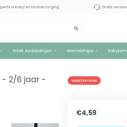
dShops tot €2500 kopersbescherming
Experts in baby 
50ml
Week Aanbiedingen
Mama&Papa
Babykam
- 2/6 jaar -
SUNSTAR-GUM
€4,59