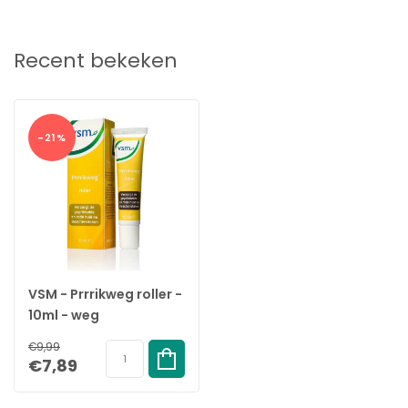
Recent bekeken
-21%
VSM - Prrrikweg roller -
10ml - weg
insectensteken
€9,99
€7,89