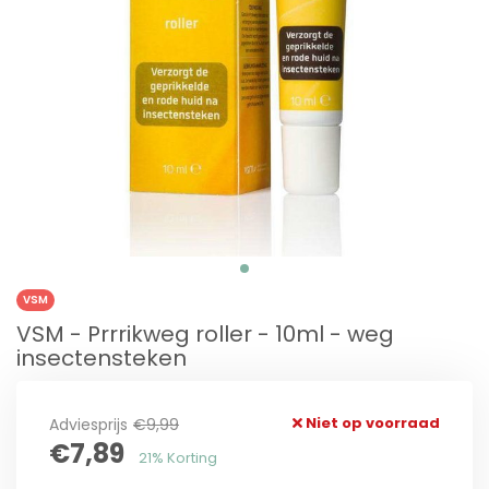
VSM
VSM - Prrrikweg roller - 10ml - weg
insectensteken
Niet op voorraad
Adviesprijs
€9,99
€7,89
21% Korting