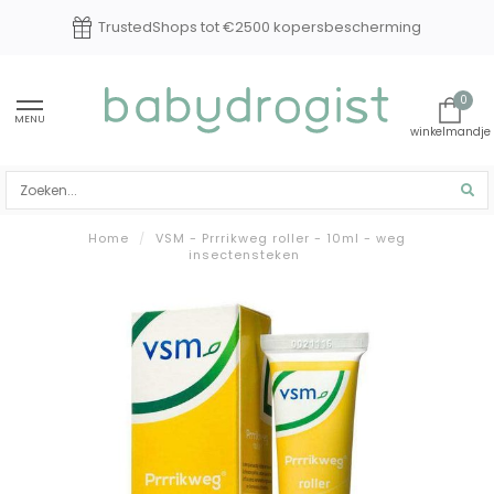
scherming
Experts in baby en kindverzorgi
0
MENU
Home
/
VSM - Prrrikweg roller - 10ml - weg
insectensteken