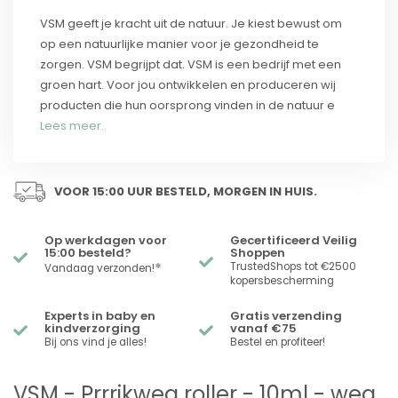
VSM geeft je kracht uit de natuur. Je kiest bewust om
op een natuurlijke manier voor je gezondheid te
zorgen. VSM begrijpt dat. VSM is een bedrijf met een
groen hart. Voor jou ontwikkelen en produceren wij
producten die hun oorsprong vinden in de natuur e
Lees meer..
VOOR 15:00 UUR BESTELD, MORGEN IN HUIS.
Op werkdagen voor
Gecertificeerd Veilig
15:00 besteld?
Shoppen
*
TrustedShops tot €2500
Vandaag verzonden!
kopersbescherming
Experts in baby en
Gratis verzending
kindverzorging
vanaf €75
Bij ons vind je alles!
Bestel en profiteer!
VSM - Prrrikweg roller - 10ml - weg