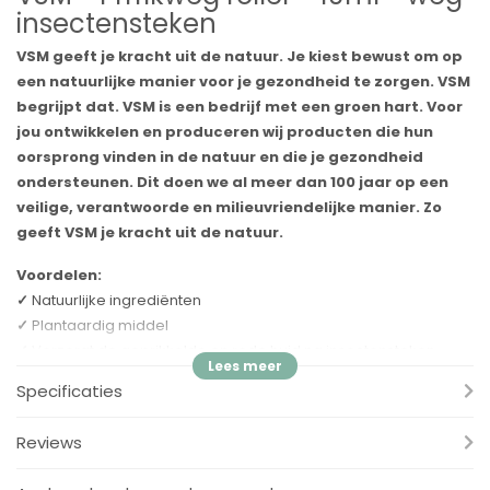
insectensteken
VSM geeft je kracht uit de natuur. Je kiest bewust om op
een natuurlijke manier voor je gezondheid te zorgen. VSM
begrijpt dat. VSM is een bedrijf met een groen hart. Voor
jou ontwikkelen en produceren wij producten die hun
oorsprong vinden in de natuur en die je gezondheid
ondersteunen. Dit doen we al meer dan 100 jaar op een
veilige, verantwoorde en milieuvriendelijke manier. Zo
geeft VSM je kracht uit de natuur.
Voordelen:
✓
Natuurlijke ingrediënten
✓
Plantaardig middel
✓
Verzorgt de geprikkelde en rode huid na insectensteken
Specificaties
Toepassing
Gebruik de Prrrikweg roller voor de verzorging van de
Reviews
geprikkelde en rode huid na insectensteken.
De vloeistof wordt gemakkelijk opgenomen door de huid en