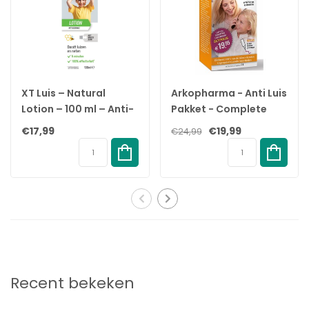
adem de vloeistof niet in.
Voordelen
✓
Eenvoudig in gebruik
✓
Spray op het haar en kam het door
XT Luis – Natural
Arkopharma - Anti Luis
✓
Geurloos en klit niet
Lotion – 100 ml – Anti-
Pakket - Complete
✓
Kan op nat en droog haar gebruikt worden
Luizenbehandeling –
Behandeling
✓
Geschikt voor volwassen en kinderen vanaf 6 maanden
€17,99
€19,99
€24,99
100% Natuurlijk –
Inclusief Luizenkam
Recent bekeken