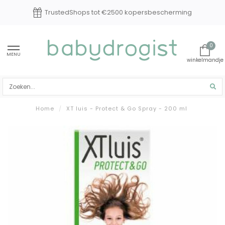
t €2500 kopersbescherming
Experts in ba
0
MENU
Home
/
XT luis - Protect & Go Spray - 200 ml