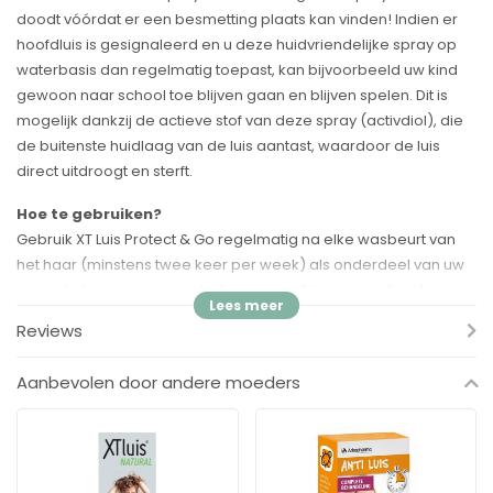
doodt vóórdat er een besmetting plaats kan vinden! Indien er
hoofdluis is gesignaleerd en u deze huidvriendelijke spray op
waterbasis dan regelmatig toepast, kan bijvoorbeeld uw kind
gewoon naar school toe blijven gaan en blijven spelen. Dit is
mogelijk dankzij de actieve stof van deze spray (activdiol), die
de buitenste huidlaag van de luis aantast, waardoor de luis
direct uitdroogt en sterft.
Hoe te gebruiken?
Gebruik XT Luis Protect & Go regelmatig na elke wasbeurt van
het haar (minstens twee keer per week) als onderdeel van uw
normale haarverzorging. Indien u op nat haar sprayt: niet
uitspoelen, maar het haar laten drogen met een föhn of aan de
Reviews
lucht.
Aanbevolen door andere moeders
XT Luis Protect & Go Spray is een medisch hulpmiddel. Lees voor
gebruik de gebruiksaanwijzing.
Waarschuwingen
Wees voorzichtig, niet spuiten in de ogen en in het gezicht;