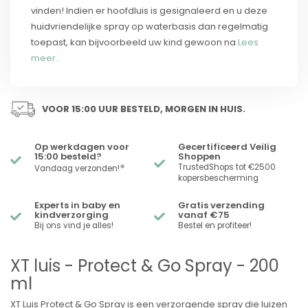
vinden! Indien er hoofdluis is gesignaleerd en u deze
huidvriendelijke spray op waterbasis dan regelmatig
toepast, kan bijvoorbeeld uw kind gewoon na
Lees
meer..
VOOR 15:00 UUR BESTELD, MORGEN IN HUIS.
Op werkdagen voor
Gecertificeerd Veilig
15:00 besteld?
Shoppen
*
TrustedShops tot €2500
Vandaag verzonden!
kopersbescherming
Experts in baby en
Gratis verzending
kindverzorging
vanaf €75
Bij ons vind je alles!
Bestel en profiteer!
XT luis - Protect & Go Spray - 200
ml
XT Luis Protect & Go Spray is een verzorgende spray die luizen