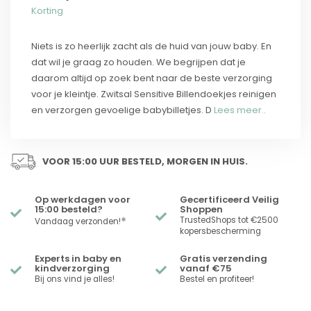
Korting
Niets is zo heerlijk zacht als de huid van jouw baby. En
dat wil je graag zo houden. We begrijpen dat je
daarom altijd op zoek bent naar de beste verzorging
voor je kleintje. Zwitsal Sensitive Billendoekjes reinigen
en verzorgen gevoelige babybilletjes. D
Lees meer..
VOOR 15:00 UUR BESTELD, MORGEN IN HUIS.
Op werkdagen voor
Gecertificeerd Veilig
15:00 besteld?
Shoppen
*
TrustedShops tot €2500
Vandaag verzonden!
kopersbescherming
Experts in baby en
Gratis verzending
kindverzorging
vanaf €75
Bij ons vind je alles!
Bestel en profiteer!