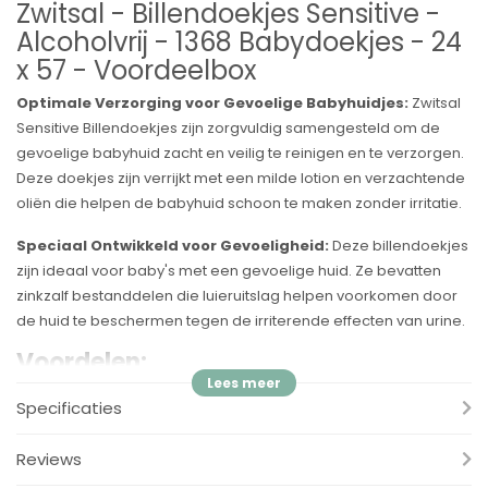
Zwitsal - Billendoekjes Sensitive -
Alcoholvrij - 1368 Babydoekjes - 24
x 57 - Voordeelbox
Optimale Verzorging voor Gevoelige Babyhuidjes:
Zwitsal
Sensitive Billendoekjes zijn zorgvuldig samengesteld om de
gevoelige babyhuid zacht en veilig te reinigen en te verzorgen.
Deze doekjes zijn verrijkt met een milde lotion en verzachtende
oliën die helpen de babyhuid schoon te maken zonder irritatie.
Speciaal Ontwikkeld voor Gevoeligheid:
Deze billendoekjes
zijn ideaal voor baby's met een gevoelige huid. Ze bevatten
zinkzalf bestanddelen die luieruitslag helpen voorkomen door
de huid te beschermen tegen de irriterende effecten van urine.
Voordelen:
✓
Milde Reiniging en Verzorging:
Specifiek ontworpen voor
Specificaties
de gevoelige babyhuid, bieden deze doekjes een zachte
reiniging.
Reviews
✓
Bescherming tegen Luieruitslag:
Met zinkzalf