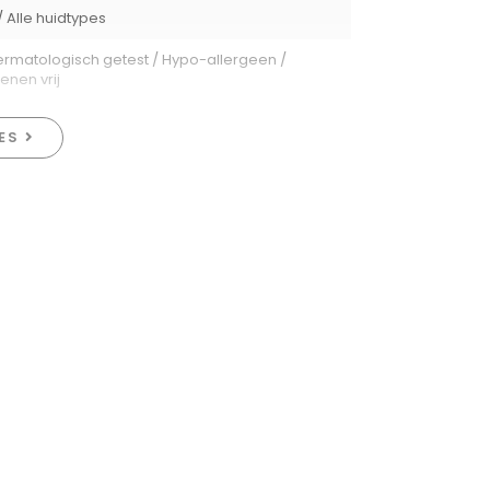
 Alle huidtypes
ermatologisch getest / Hypo-allergeen /
enen vrij
IES