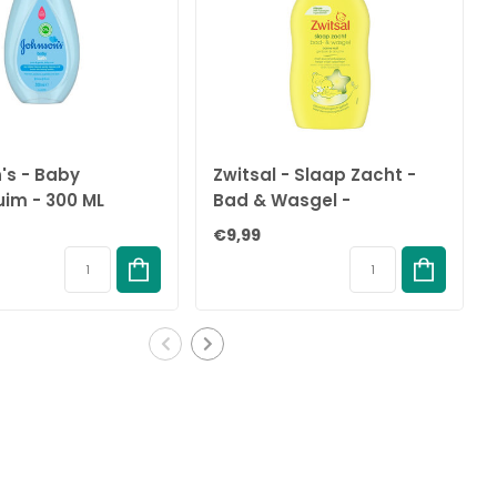
's - Baby
Zwitsal - Slaap Zacht -
im - 300 ML
Bad & Wasgel -
Eucalyptus - 400ml
€9,99