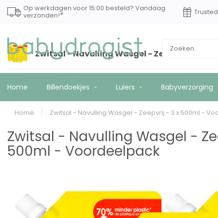
Op werkdagen voor 15:00 besteld? Vandaag
Truste
*
verzonden!
Zwitsal - Navulling Wasgel - Zeepvrij - 3 x 
Home
Billendoekjes
Luiers
Babyverzorging
Home
/
Zwitsal - Navulling Wasgel - Zeepvrij - 3 x 500ml - V
Zwitsal - Navulling Wasgel - Zee
500ml - Voordeelpack