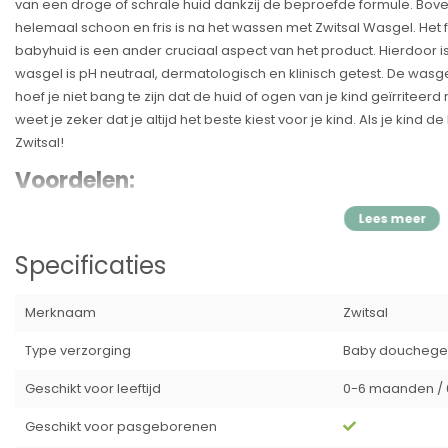
van een droge of schrale huid dankzij de beproefde formule. Bove
helemaal schoon en fris is na het wassen met Zwitsal Wasgel. Het f
babyhuid is een ander cruciaal aspect van het product. Hierdoor is
wasgel is pH neutraal, dermatologisch en klinisch getest. De wasgel
hoef je niet bang te zijn dat de huid of ogen van je kind geïrritee
weet je zeker dat je altijd het beste kiest voor je kind. Als je kind
Zwitsal!
Voordelen:
✓ Extra mild en zacht.
✓ Ondersteunt de natuurlijke vochtbalans.
✓ Hydrateert de babyhuid.
Specificaties
✓ Anti-steken formule.
✓ Verrijkt met vitamine E.
Merknaam
Zwitsal
Specificatie's:
Type verzorging
Baby douchege
Merk:
Zwitsal
Geschikt voor leeftijd
0-6 maanden / 
Productsoort:
Wasgel
Inhoud
: 500ml / 3 stuk
Geschikt voor pasgeborenen
EAN:
7436926577570