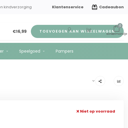
Klantenservice
Cadeaubon
en kindverzorging
Gratis verzending vanaf €75
0
€16,99
TOEVOEGEN AAN WINKELWAGEN
er
Speelgoed
Pampers
Niet op voorraad