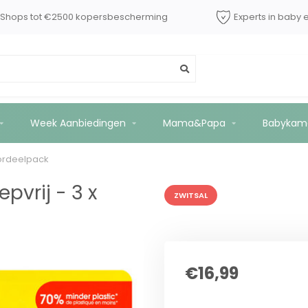
dShops tot €2500 kopersbescherming
Experts in baby 
500ml - Voordeelpack
Week Aanbiedingen
Mama&Papa
Babykam
oordeelpack
pvrij - 3 x
ZWITSAL
€16,99