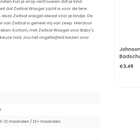
ndien kun je erop vertrouwen dat je kind
eit dat Zwitsal Wasgel zacht is voor de tere
 deze Zwitsal wasgel ideaal voor je kindje. De
 van Zwitsal is geheel vrij van zeep. Hierdoor
rd raken. Kortom, met Zwitsal Wasgel voor Baby's
 de keuze had, zou het ongetwijfeld kiezen voor
Johnson
Badschu
€3,49
l
6-12 maanden / 12+ maanden