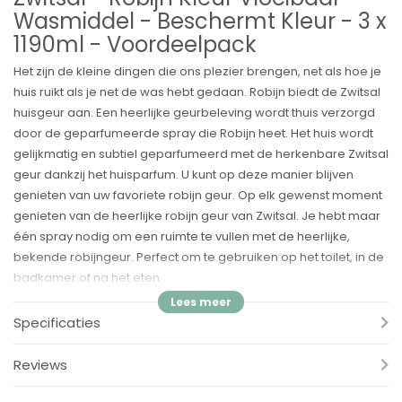
Wasmiddel - Beschermt Kleur - 3 x
1190ml - Voordeelpack
Het zijn de kleine dingen die ons plezier brengen, net als hoe je
huis ruikt als je net de was hebt gedaan. Robijn biedt de Zwitsal
huisgeur aan. Een heerlijke geurbeleving wordt thuis verzorgd
door de geparfumeerde spray die Robijn heet. Het huis wordt
gelijkmatig en subtiel geparfumeerd met de herkenbare Zwitsal
geur dankzij het huisparfum. U kunt op deze manier blijven
genieten van uw favoriete robijn geur. Op elk gewenst moment
genieten van de heerlijke robijn geur van Zwitsal. Je hebt maar
één spray nodig om een ruimte te vullen met de heerlijke,
bekende robijngeur. Perfect om te gebruiken op het toilet, in de
badkamer of na het eten.
Voordelen:
Specificaties
✓ Robijn Zwitsal Kleurwasmiddel houdt gekleurde kleding lang
mooi en fris.
Reviews
✓ Klein & Krachtig met Pro-fragrance technologie en de milde
geur van Zwitsal.