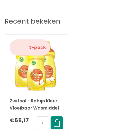
Recent bekeken
3-pack
Zwitsal - Robijn Kleur
Vloeibaar Wasmiddel -
Beschermt Kleur - 3 x
€55,17
1190ml - Voordeelpack