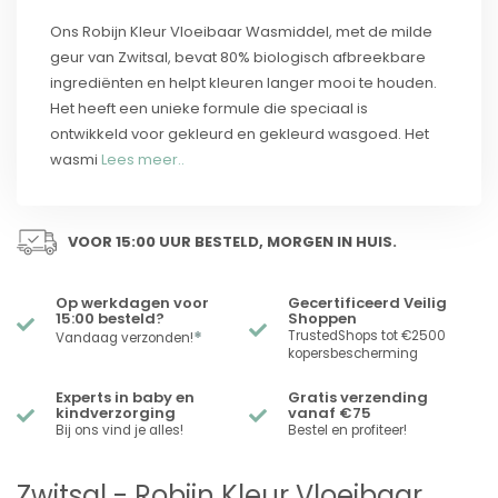
Ons Robijn Kleur Vloeibaar Wasmiddel, met de milde
geur van Zwitsal, bevat 80% biologisch afbreekbare
ingrediënten en helpt kleuren langer mooi te houden.
Het heeft een unieke formule die speciaal is
ontwikkeld voor gekleurd en gekleurd wasgoed. Het
wasmi
Lees meer..
VOOR 15:00 UUR BESTELD, MORGEN IN HUIS.
Op werkdagen voor
Gecertificeerd Veilig
15:00 besteld?
Shoppen
*
TrustedShops tot €2500
Vandaag verzonden!
kopersbescherming
Experts in baby en
Gratis verzending
kindverzorging
vanaf €75
Bij ons vind je alles!
Bestel en profiteer!
Zwitsal - Robijn Kleur Vloeibaar