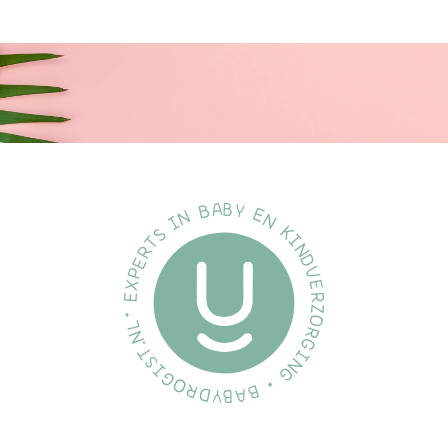
Specificaties
Merk:
Zwitsal
Soort:
Shampoo
Inhoud:
6 x 700ml
EAN:
7436926493474