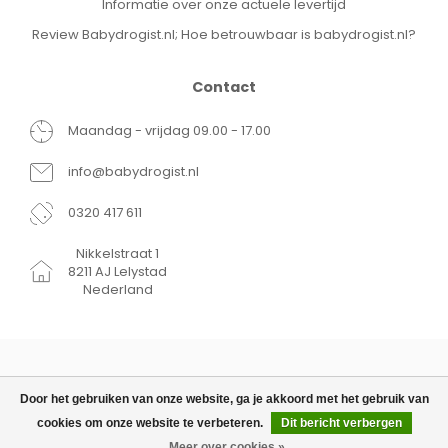
Informatie over onze actuele levertijd
Review Babydrogist.nl; Hoe betrouwbaar is babydrogist.nl?
Contact
Maandag - vrijdag 09.00 - 17.00
info@babydrogist.nl
0320 417 611
Nikkelstraat 1
8211 AJ Lelystad
Nederland
Door het gebruiken van onze website, ga je akkoord met het gebruik van
cookies om onze website te verbeteren.
Dit bericht verbergen
© Copyright 2026 Babydrogist.nl
€59,99
TOEVOEGEN AAN WINKELWAGEN
Meer over cookies »