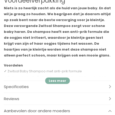
Voordeelverpakking
Niets is zo heerlijk zacht als de huid van jouw baby. En dat
wil je graag zo houden. We begrijpen dat je daarom altijd
op zoek bent naar de beste verzorging voor je kleintje.
Deze verzorgende Zwitsal Shampoo zorgt voor schone
baby haren. De shampoo heeft een anti-prik formule die
de oogjes niet irriteert, waardoor je kleintje geen last
krijgt van zijn of haar oogjes tijdens het wassen. De
haartjes van je kleintje worden met deze shampoo niet
alleen perfect schoon, maar krijgen ook een mooie glans.
Voordelen
✓
Zwitsal Baby Shampoo met anti-prik formule
✓
Deze verbeterde Zwitsal Shampoo is de mildste en zachtste
verzorging
Specificaties
✓
Verzorgende babyshampoo met huideigen ingrediënten en
huidvriendelijke pH
Reviews
✓
De shampoo bevat 0% kleurstoffen en sulfaatreinigers
✓
Dermatologisch getest en geschikt voor de gevoelige
Aanbevolen door andere moeders
babyhuid