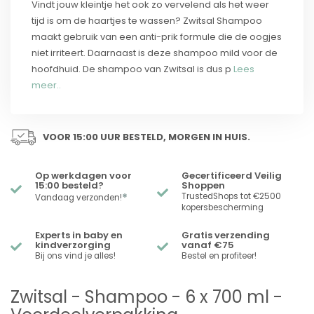
Vindt jouw kleintje het ook zo vervelend als het weer
tijd is om de haartjes te wassen? Zwitsal Shampoo
maakt gebruik van een anti-prik formule die de oogjes
niet irriteert. Daarnaast is deze shampoo mild voor de
hoofdhuid. De shampoo van Zwitsal is dus p
Lees
meer..
VOOR 15:00 UUR BESTELD, MORGEN IN HUIS.
Op werkdagen voor
Gecertificeerd Veilig
15:00 besteld?
Shoppen
*
TrustedShops tot €2500
Vandaag verzonden!
kopersbescherming
Experts in baby en
Gratis verzending
kindverzorging
vanaf €75
Bij ons vind je alles!
Bestel en profiteer!
Zwitsal - Shampoo - 6 x 700 ml -