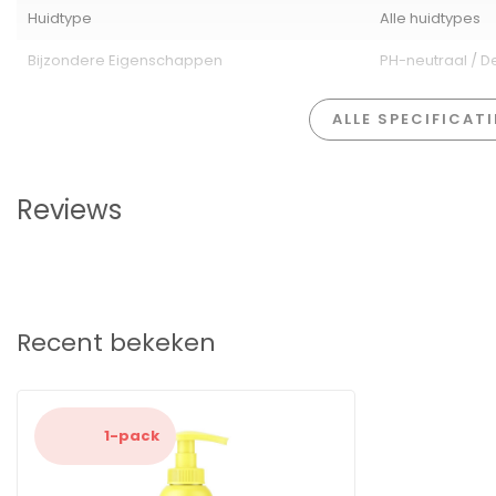
Verpakking:
Fles van 100% gerecycled plastic (exclusief p
Huidtype
Alle huidtypes
Barcode:
8720181144554
Bijzondere Eigenschappen
PH-neutraal / D
Zwitsal Slaap Zacht Lavendel Bad- & Wasgel biedt een rustgevende
kleintje, terwijl het een vertrouwde zachtheid biedt waar zowel jij 
ALLE SPECIFICAT
Reviews
Recent bekeken
1-pack