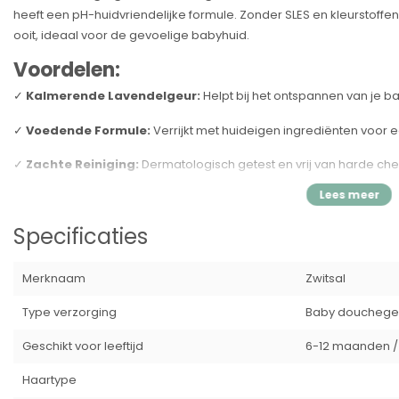
heeft een pH-huidvriendelijke formule. Zonder SLES en kleurstoffen
ooit, ideaal voor de gevoelige babyhuid.
Voordelen:
✓
Kalmerende Lavendelgeur:
Helpt bij het ontspannen van je b
✓
Voedende Formule:
Verrijkt met huideigen ingrediënten voor e
✓
Zachte Reiniging:
Dermatologisch getest en vrij van harde chem
✓
Milieuvriendelijk:
De verpakking is gemaakt van 100% gerecycl
levensstijl.
Specificaties
Gebruiksinstructies:
Voeg een kleine hoeveelheid gel toe aan 
voor mild schuim. Zachtjes inmasseren op het babyhuidje en daar
Merknaam
Zwitsal
Specificaties:
Type verzorging
Baby douchege
Merk:
Zwitsal
Geschikt voor leeftijd
6-12 maanden 
Type:
Bad- & Wasgel
Inhoud:
400 ml
Haartype
Kenmerken:
pH-huidvriendelijk, dermatologisch getest, zon
Geur:
Lavendel