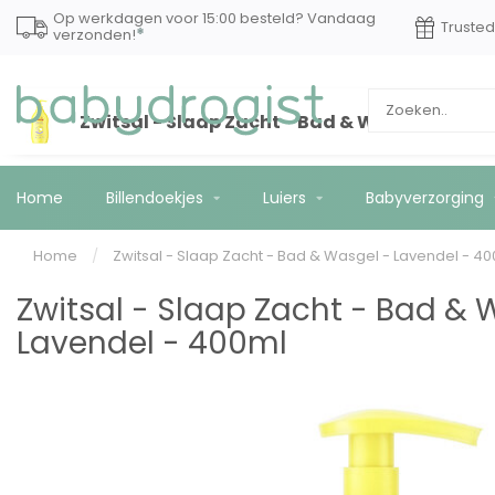
Op werkdagen voor 15:00 besteld? Vandaag
Truste
*
verzonden!
Zwitsal - Slaap Zacht - Bad & Wasgel - Lave
Home
Billendoekjes
Luiers
Babyverzorging
Home
/
Zwitsal - Slaap Zacht - Bad & Wasgel - Lavendel - 4
Zwitsal - Slaap Zacht - Bad & 
Lavendel - 400ml