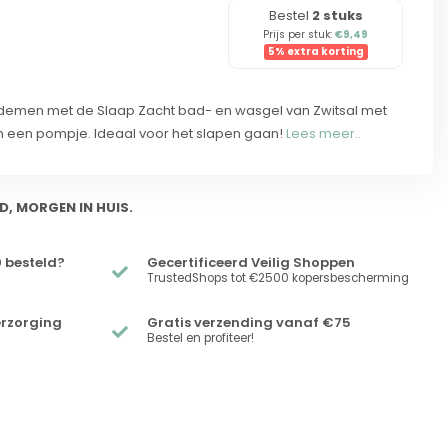
Bestel
2 stuks
Prijs per stuk:
€9,49
5% extra korting
r ademen met de Slaap Zacht bad- en wasgel van Zwitsal met
n een pompje. Ideaal voor het slapen gaan!
Lees meer..
D, MORGEN IN HUIS.
 besteld?
Gecertificeerd Veilig Shoppen
TrustedShops tot €2500 kopersbescherming
erzorging
Gratis verzending vanaf €75
Bestel en profiteer!