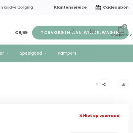
Klantenservice
Cadeaubon
en kindverzorging
Gratis verzending vanaf €75
0
€9,99
TOEVOEGEN AAN WINKELWAGEN
er
Speelgoed
Pampers
Niet op voorraad