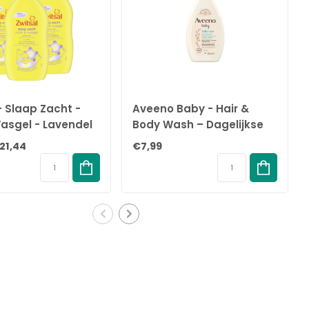
- Slaap Zacht -
Aveeno Baby - Hair &
asgel - Lavendel
Body Wash – Dagelijkse
0ml -
Verzorging – 250ML
21,44
€7,99
lpack