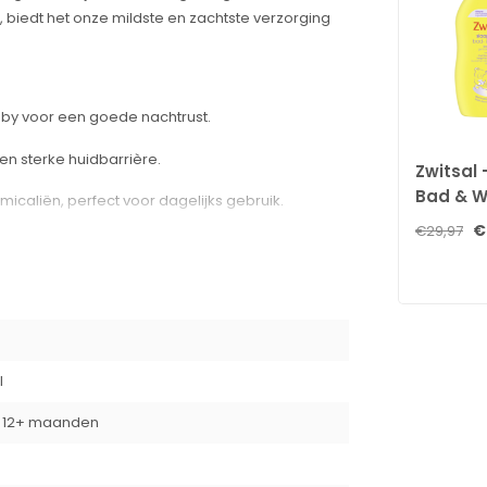
, biedt het onze mildste en zachtste verzorging
aby voor een goede nachtrust.
en sterke huidbarrière.
Zwitsal 
Bad & W
icaliën, perfect voor dagelijks gebruik.
- 3 x 40
€
€29,97
ed plastic, ondersteunt een duurzamere
Voordee
het badwater of rechtstreeks op een washandje
na grondig spoelen.
l
/ 12+ maanden
der SLES en kleurstoffen