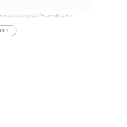
ompje/labels)
ermatologisch getest / Hypo-allergeen
 badtijd, perfect voor de avondroutine van je
als je baby van zullen houden.
IES