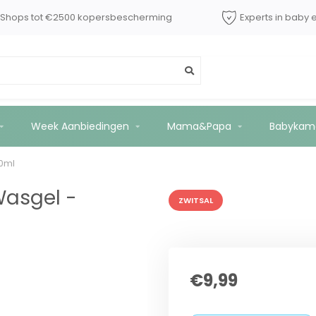
dShops tot €2500 kopersbescherming
Experts in baby 
ndel - 400ml
Week Aanbiedingen
Mama&Papa
Babykam
00ml
Wasgel -
ZWITSAL
€9,99