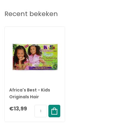
Recent bekeken
Africa's Best - Kids
Originals Hair
Softening - 1 Complete
€13,99
Behandeling