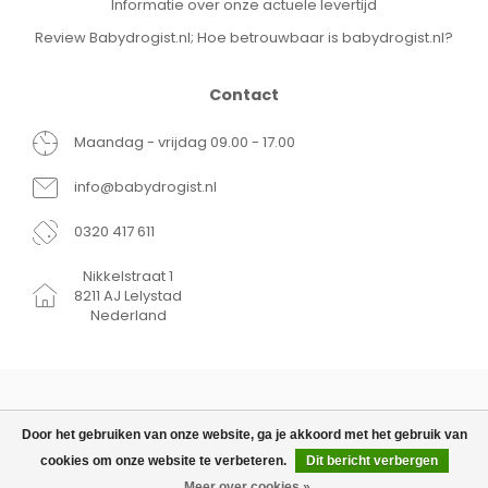
Informatie over onze actuele levertijd
Review Babydrogist.nl; Hoe betrouwbaar is babydrogist.nl?
Contact
Maandag - vrijdag 09.00 - 17.00
info@babydrogist.nl
0320 417 611
Nikkelstraat 1
8211 AJ Lelystad
Nederland
Door het gebruiken van onze website, ga je akkoord met het gebruik van
cookies om onze website te verbeteren.
Dit bericht verbergen
© Copyright 2026 Babydrogist.nl
€13,99
TOEVOEGEN AAN WINKELWAGEN
Meer over cookies »