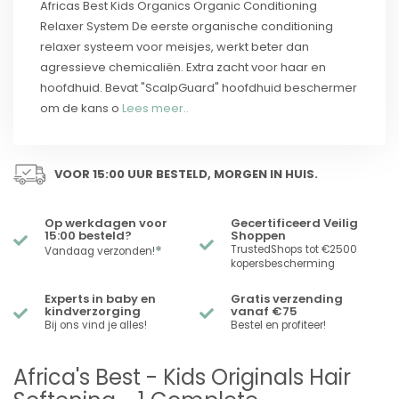
Africas Best Kids Organics Organic Conditioning
Relaxer System De eerste organische conditioning
relaxer systeem voor meisjes, werkt beter dan
agressieve chemicaliën. Extra zacht voor haar en
hoofdhuid. Bevat "ScalpGuard" hoofdhuid beschermer
om de kans o
Lees meer..
VOOR 15:00 UUR BESTELD, MORGEN IN HUIS.
Op werkdagen voor
Gecertificeerd Veilig
15:00 besteld?
Shoppen
*
TrustedShops tot €2500
Vandaag verzonden!
kopersbescherming
Experts in baby en
Gratis verzending
kindverzorging
vanaf €75
Bij ons vind je alles!
Bestel en profiteer!
Africa's Best - Kids Originals Hair