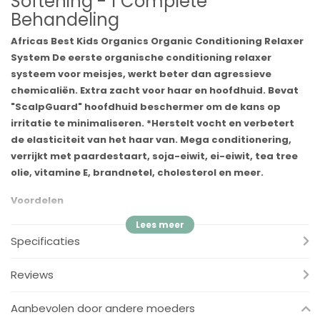
Softening - 1 Complete
Behandeling
Africas Best Kids Organics Organic Conditioning Relaxer
System De eerste organische conditioning relaxer
systeem voor meisjes, werkt beter dan agressieve
chemicaliën. Extra zacht voor haar en hoofdhuid. Bevat
"ScalpGuard" hoofdhuid beschermer om de kans op
irritatie te minimaliseren. *Herstelt vocht en verbetert
de elasticiteit van het haar van. Mega conditionering,
verrijkt met paardestaart, soja-eiwit, ei-eiwit, tea tree
olie, vitamine E, brandnetel, cholesterol en meer.
Voordelen
✓
Geschikt voor alle haartypes
✓
Ultra zacht voor het haartje van je kleine
Specificaties
✓
Natuurlijke conditioning formule
✓
Moeilijk te hanteren en stug haar wordt weer superzacht
Reviews
✓
Geeft het haar volume & hydratatie
Aanbevolen door andere moeders
Inhoud