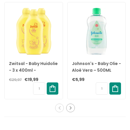
1x Extra Virgin Olijfolie
1x Zacht en kambaar haar behandeling set
Specificaties
Merk:
Africa's Best
Soort:
Kids Originals Hair Softening System Kit
Inhoud:
1 complete behandeling
EAN:
034285517014
Zwitsal - Baby Huidolie
Johnson's - Baby Olie -
- 3 x 400ml -
Aloë Vera – 500ML
Voordeelpack
€19,99
€5,99
€29,97