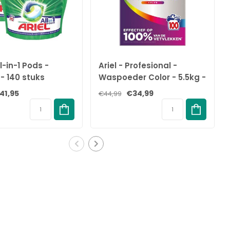
ll-in-1 Pods -
Ariel - Profesional -
 - 140 stuks
Waspoeder Color - 5.5kg -
100 Wasbeurten
41,95
€34,99
€44,99