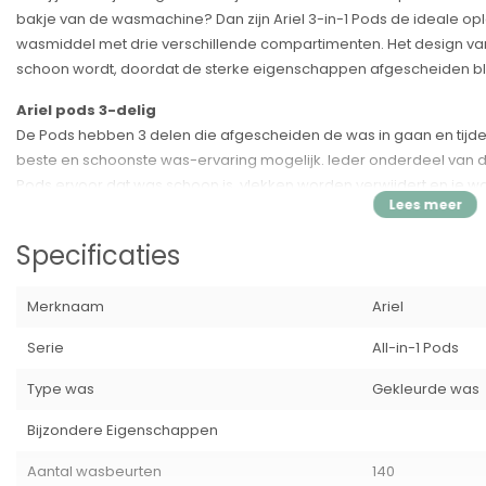
bakje van de wasmachine? Dan zijn Ariel 3-in-1 Pods de ideale oplo
wasmiddel met drie verschillende compartimenten. Het design van 
schoon wordt, doordat de sterke eigenschappen afgescheiden blij
Ariel pods 3-delig
De Pods hebben 3 delen die afgescheiden de was in gaan en ti
beste en schoonste was-ervaring mogelijk. Ieder onderdeel van de
Pods ervoor dat was schoon is, vlekken worden verwijdert en je was
Specificaties:
Specificaties
Merk:
Ariel
Type:
Wasmiddel
Merknaam
Ariel
Soort:
Pods
Type was:
Kleur
Serie
All-in-1 Pods
Geur:
Fris
Oplosbaar folie:
Ja
Type was
Gekleurde was
Aantal stuks:
140
Bijzondere Eigenschappen
EAN:
8001841647746
Aantal wasbeurten
140