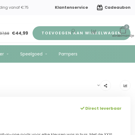
Klantenservice
Cadeaubon
 kindverzorging
Gratis verzending vanaf €75
0
€44,99
TOEVOEGEN AAN WINKELWAGEN
97,68
er
Speelgoed
Pampers
Direct leverbaar
 all-in-one pods voor elke kleuren was in huis. Met de XXXL