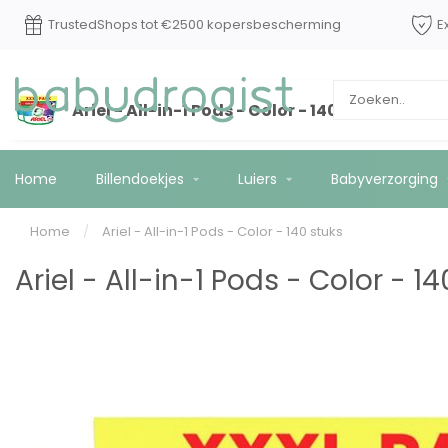
Op werkdagen voor 15:00 besteld? Vandaag
TrustedSh
*
verzonden!
Ariel - All-in-1 Pods - Color - 140 stuks
Home
Billendoekjes
Luiers
Babyverzorging
Home
/
Ariel - All-in-1 Pods - Color - 140 stuks
Ariel - All-in-1 Pods - Color - 1