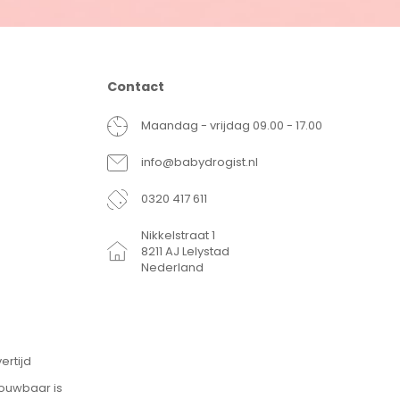
Contact
Maandag - vrijdag 09.00 - 17.00
info@babydrogist.nl
0320 417 611
Nikkelstraat 1
8211 AJ Lelystad
Nederland
ertijd
rouwbaar is