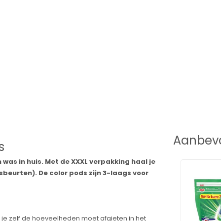
Aanbevo
s
n was in huis. Met de XXXL verpakking haal je
beurten). De color pods zijn 3-laags voor
r je zelf de hoeveelheden moet afgieten in het