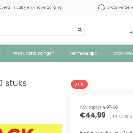
ops tot €2500 kopersbescherming
Experts in baby en
€
Week Aanbiedingen
Mama&Papa
Babykam
40 stuks
ARIEL
Adviesprijs
€97,68
€44,99
54% Korting
Haal nu je vertrouwde Ariel