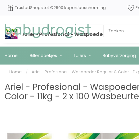
TrustedShops tot €2500 kopersbescherming
E
Ariel - Profesional - Waspoeder Regular & Co
Home
Billendoekjes
Luiers
Babyverzorging
Home
/
Ariel - Profesional - Waspoeder Regular & Color - 11k
Ariel - Profesional - Waspoede
Color - 11kg - 2 x 100 Wasbeurt