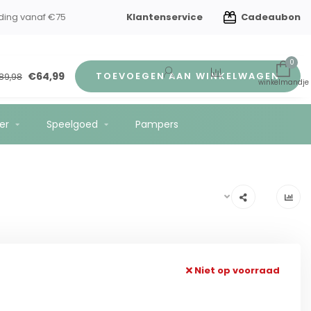
Klantenservice
Cadeaubon
ding vanaf €75
0
€64,99
TOEVOEGEN AAN WINKELWAGEN
89,98
er
Speelgoed
Pampers
Niet op voorraad