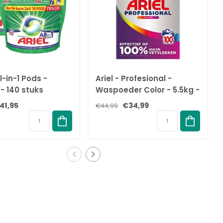
ll-in-1 Pods -
Ariel - Profesional -
 - 140 stuks
Waspoeder Color - 5.5kg -
100 Wasbeurten
41,95
€34,99
€44,99