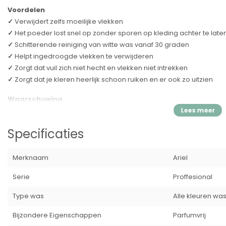
Voordelen
✓
Verwijdert zelfs moeilijke vlekken
✓
Het poeder lost snel op zonder sporen op kleding achter te late
✓
Schitterende reiniging van witte was vanaf 30 graden
✓
Helpt ingedroogde vlekken te verwijderen
✓
Zorgt dat vuil zich niet hecht en vlekken niet intrekken
✓
Zorgt dat je kleren heerlijk schoon ruiken en er ook zo uitzien
Waarschuwing
X
Veroorzaakt ernstig oogletsel.
X
Veroorzaakt huidirritatie.
Specificaties
X
Schadelijk voor in het water levende organismen, met langdurig
X
Buiten het bereik van kinderen houden.
X
Bij contact met de ogen, voorzichtig afspoelen met water gedu
Merknaam
Ariel
verwijderen, indien mogelijk, blijven spoelen.
Serie
Proffesional
X
Bij contact met de huid, met veel water wassen.
X
Na inslikken, de mond spoelen. GEEN braken opwekken. Onmiddel
Type was
Alle kleuren wa
Hoe doseer je waspoeder?
Bijzondere Eigenschappen
Parfumvrij
Let op de hoeveelheid was. Hoe meer was je hebt, hoe meer wasmidde