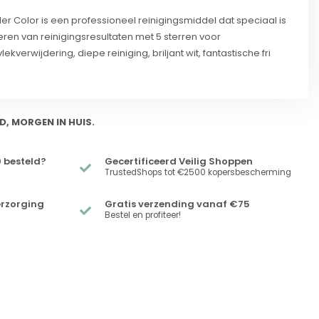
r Color is een professioneel reinigingsmiddel dat speciaal is
ren van reinigingsresultaten met 5 sterren voor
ekverwijdering, diepe reiniging, briljant wit, fantastische fri
D, MORGEN IN HUIS.
 besteld?
Gecertificeerd Veilig Shoppen
TrustedShops tot €2500 kopersbescherming
erzorging
Gratis verzending vanaf €75
Bestel en profiteer!