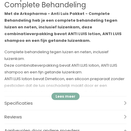
Complete Behandeling
Met de Arkopharma - Anti Luis Pakket - Complete
Behandeling heb je een complete behandeling tegen
luizen en neten, inclusief luizenkam, deze
combinatieverpakking bevat ANTI LUIS lotion, ANTI LUIS
shampoo en een fijn getande luizenkam.
Complete behandeling tegen luizen en neten, inclusief
luizenkam.
Deze combinatieverpakking bevat ANTI LUIS lotion, ANTI LUIS
shampoo en een fijn getande luizenkam.
ANTI LUIS lotion bevat Dimeticon, een silicoon preparaat zonder
pesticiden dat de luis onschadelijk maakt door er een
filmlaagje omheen te vormen. De luis wordt op deze wijze
afgesloten van lucht en is uitgeschakeld. Producent
Specificaties
Arkopharma staat bekend om haar kwalitief hoogstaande
producten op natuurlijke basis. Met een aanwezigheid in meer
Reviews
dan 65 landen is Arkopharma één van de grootste aanbieders
van natuurproducten.
Aanbevolen door andere moeders