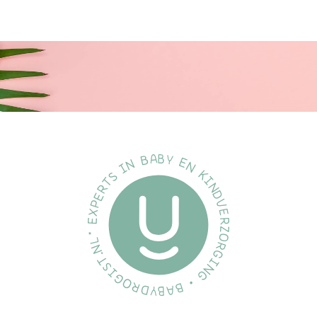
luizenkam
EAN:
8715345003525