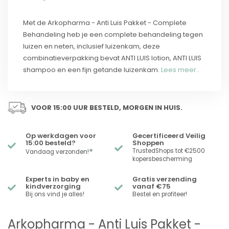
Met de Arkopharma - Anti Luis Pakket - Complete
Behandeling heb je een complete behandeling tegen
luizen en neten, inclusief luizenkam, deze
combinatieverpakking bevat ANTI LUIS lotion, ANTI LUIS
shampoo en een fijn getande luizenkam.
Lees meer..
VOOR 15:00 UUR BESTELD, MORGEN IN HUIS.
Op werkdagen voor
Gecertificeerd Veilig
15:00 besteld?
Shoppen
*
TrustedShops tot €2500
Vandaag verzonden!
kopersbescherming
Experts in baby en
Gratis verzending
kindverzorging
vanaf €75
Bij ons vind je alles!
Bestel en profiteer!
Arkopharma - Anti Luis Pakket -