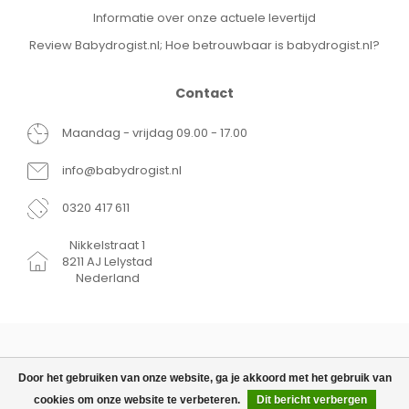
Informatie over onze actuele levertijd
Review Babydrogist.nl; Hoe betrouwbaar is babydrogist.nl?
Contact
Maandag - vrijdag 09.00 - 17.00
info@babydrogist.nl
0320 417 611
Nikkelstraat 1
8211 AJ Lelystad
Nederland
Door het gebruiken van onze website, ga je akkoord met het gebruik van
cookies om onze website te verbeteren.
Dit bericht verbergen
© Copyright 2026 Babydrogist.nl
€24,99
TOEVOEGEN AAN