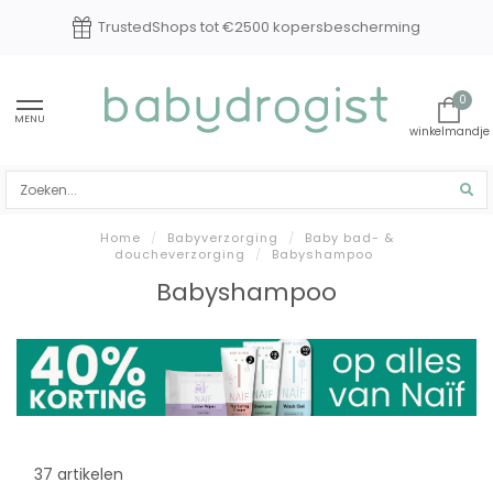
TrustedShops tot €2500 kopersbescherming
0
MENU
Home
/
Babyverzorging
/
Baby bad- &
doucheverzorging
/
Babyshampoo
Babyshampoo
37 artikelen