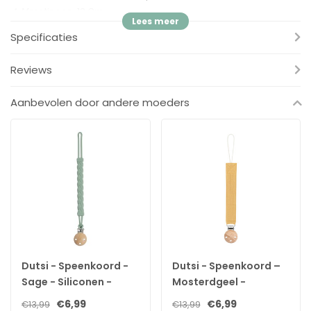
✓
Afmetingen: 12 Cm
✓
Onderworpen aan strenge kwaliteitscontroles
Specificaties
✓
Natuurlijk bamboemateriaal kan tot 3-5% meer krimpen dan
katoen
Reviews
Specificaties
Aanbevolen door andere moeders
Merk:
Bamboom
Soort:
Honey Fopspeenkoord Lichtgrijs
Inhoud:
1x fopspeenkoord
EAN:
8058480310326
Dutsi - Speenkoord -
Dutsi - Speenkoord –
Sage - Siliconen -
Mosterdgeel -
Gevlochten - BPA-vrij
Babyveilig &
€6,99
€6,99
€13,99
€13,99