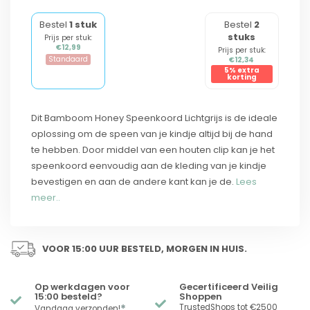
Bestel
1 stuk
Bestel
2
stuks
Prijs per stuk:
€12,99
Prijs per stuk:
Standaard
€12,34
5% extra
korting
Dit Bamboom Honey Speenkoord Lichtgrijs is de ideale
oplossing om de speen van je kindje altijd bij de hand
te hebben. Door middel van een houten clip kan je het
speenkoord eenvoudig aan de kleding van je kindje
bevestigen en aan de andere kant kan je de.
Lees
meer..
VOOR 15:00 UUR BESTELD, MORGEN IN HUIS.
Op werkdagen voor
Gecertificeerd Veilig
15:00 besteld?
Shoppen
*
TrustedShops tot €2500
Vandaag verzonden!