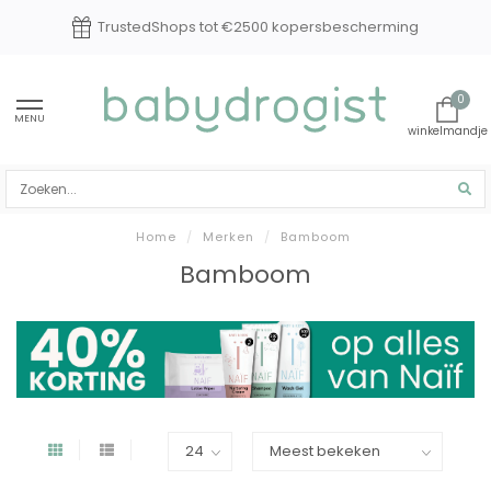
TrustedShops tot €2500 kopersbescherming
0
MENU
Home
/
Merken
/
Bamboom
Bamboom