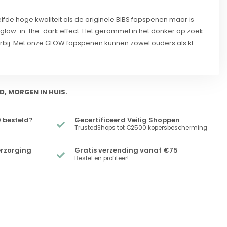
fde hoge kwaliteit als de originele BIBS fopspenen maar is
 glow-in-the-dark effect. Het gerommel in het donker op zoek
rbij. Met onze GLOW fopspenen kunnen zowel ouders als kl
D, MORGEN IN HUIS.
 besteld?
Gecertificeerd Veilig Shoppen
TrustedShops tot €2500 kopersbescherming
erzorging
Gratis verzending vanaf €75
Bestel en profiteer!