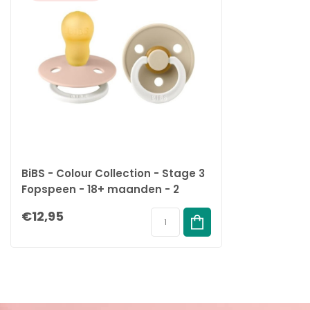
Kwaliteit
Ontworpen en vervaardigd in Denemarken/EU.
Voldoet aan de Europese norm EN 1400+A2.
Ethisch geproduceerd
We ontwikkelen onze producten met de grootste zorg voor de plan
BiBS - Colour Collection - Stage 3
Fopspeen - 18+ maanden - 2
stuks - Blush Glow / Vanilla Glow
€12,95