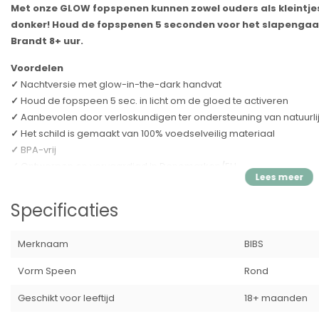
Met onze GLOW fopspenen kunnen zowel ouders als kleintjes
donker! Houd de fopspenen 5 seconden voor het slapengaan 
Brandt 8+ uur.
Voordelen
✓
Nachtversie met glow-in-the-dark handvat
✓
Houd de fopspeen 5 sec. in licht om de gloed te activeren
✓
Aanbevolen door verloskundigen ter ondersteuning van natuurli
✓
Het schild is gemaakt van 100% voedselveilig materiaal
✓
BPA-vrij
✓
Ontworpen en vervaardigd in Denemarken/EU
Speen
Specificaties
De ronde tepel bevordert een vergelijkbare tongplaatsing en zuig
aangezien de ronde vorm de zijkanten van de tong toestaat om o
als tijdens het geven van borstvoeding.
Merknaam
BIBS
De speen is voorzien van een ventiel, waardoor lucht kan ontsnap
Vorm Speen
Rond
ventilatiesysteem zorgt ervoor dat de lucht uit de tepel door het
tepel plat wordt en zich op natuurlijke wijze vormt naar de mondh
Geschikt voor leeftijd
18+ maanden
Het ventiel is ook de reden waarom er na reiniging en sterilisatie wa