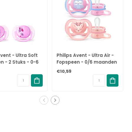
Avent - Ultra Soft
Philips Avent - Ultra Air -
 - 2 Stuks - 0-6
Fopspeen - 0/6 maanden
 - Paars
- 2 stuks - SCF085/02
€10,59