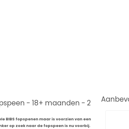
Aanbevo
Fopspeen - 18+ maanden - 2
nele BIBS fopspenen maar is voorzien van een
ker op zoek naar de fopspeen is nu voorbij.