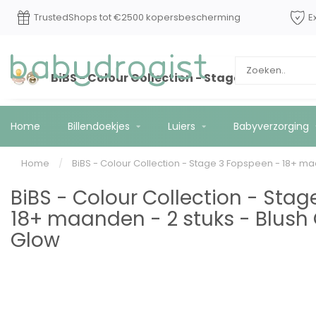
daag
TrustedShops tot €2500 kopersbescherming
BiBS - Colour Collection - Stage 3 Fopspeen 
Home
Billendoekjes
Luiers
Babyverzorging
Home
/
BiBS - Colour Collection - Stage 3 Fopspeen - 18+ maa
BiBS - Colour Collection - Sta
18+ maanden - 2 stuks - Blush 
Glow