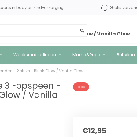
Experts in baby en kindverzorging
Gratis 
- 18+ maanden - 2 stuks - Blush Glow / Vanilla Glow
Week Aanbiedingen
Mama&Papa
Babykam
nden - 2 stuks - Blush Glow / Vanilla Glow
ge 3 Fopspeen -
BIBS
Glow / Vanilla
€12,95