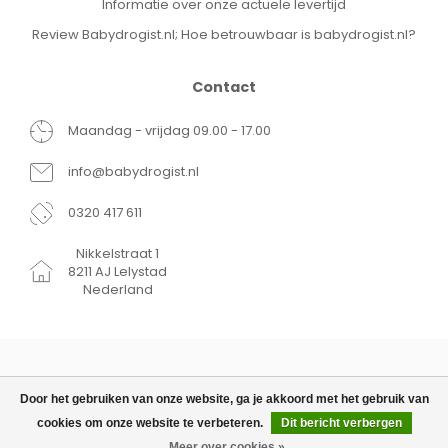
Informatie over onze actuele levertijd
Review Babydrogist.nl; Hoe betrouwbaar is babydrogist.nl?
Contact
Maandag - vrijdag 09.00 - 17.00
info@babydrogist.nl
0320 417 611
Nikkelstraat 1
8211 AJ Lelystad
Nederland
Door het gebruiken van onze website, ga je akkoord met het gebruik van
cookies om onze website te verbeteren.
Dit bericht verbergen
© Copyright 2026 Babydrogist.nl
€9,95
TOEVOEGEN AAN WINKELWAGEN
Meer over cookies »