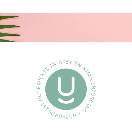
Het is belangrijk om u te informeren dat onze verschillende
maten slechts een richtlijn zijn die u kunt volgen.
Onze ervaring is dat onderstaande maten de algemene en dus
ook onze algemene aanbeveling zijn.
Maat 1:
0+ maanden
Maat 2:
6+ maanden
Specificatie's:
Merk:
BiBS
Soort:
Fopspeen
Inhoud:
2 stuks
EAN:
5713795242443