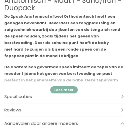
Anatomisch - Maat 1 - Sand/Iron -
Duopack
De 2pack Anatomical oftwel Orthodontisch heeft een
gebogen bovenkant. Bevordert een tongplaatsing en
zuigtechniek waarbij de zijkanten van de tong zich rond
de speen houden, zoals tijdens het geven van
borstvoeding. Door de schuine punt hoeft de baby
niet hard te zuigen als bij een ronde speen om de
fopspeen plat in de mond te krijgen.
De
anatomisch
gevormde speen imiteert de tepel van de
moeder tijdens het geven van borstvoeding en past
perfect in het gehemelte van de baby. Deze tepelvorm
geeft de minste druk op kaak, tandvlees en tanden en is
verkrijgbaar in zacht natuurrubberlatex.
Specificaties
Het wordt aanbevolen voor kinderen van 0-36 maanden.
Voordelen:
Reviews
✓
Ronde tepel
Aanbevolen door andere moeders
✓
Verkrijgbaar in natuurrubberlatex