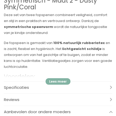
Symmetrisch - Maat 2 - Dusty
Pink/Coral
Deze set van twee fopspenen combineert veiligheid, comfort
en stijl in een praktisch en vertrouwd ontwerp. Dankzij de
symmetrische speenvorm
wordt de natuurlijke tongpositie
van je kindje ondersteund.
De fopspeen is gemaakt van
100% natuurlijk rubberlatex
en
is zacht, flexibel en hygiënisch. Het
lichtgewicht schildje
is
ontworpen om van het gezichtje af te buigen, zodat er minder
kans is op huidirritatie. Ventilatiegaatjes zorgen voor een goede
luchtcirculatie.
Voordelen:
✔ Symmetrische speen – ondersteunt de juiste tongplaatsing
Specificaties
✔ Natuurlijk rubberlatex – zacht, duurzaam en veilig
✔ Lichtgewicht schildje met ventilatiegaatjes – voorkomt
Reviews
huidirritatie
✔ Vrij van BPA, PVC en ftalaten – 100% veilig voor je kindje
Aanbevolen door andere moeders
✔ Deens design – stijlvol en functioneel