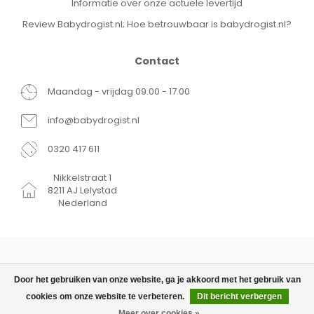
Informatie over onze actuele levertijd
Review Babydrogist.nl; Hoe betrouwbaar is babydrogist.nl?
Contact
Maandag - vrijdag 09.00 - 17.00
info@babydrogist.nl
0320 417 611
Nikkelstraat 1
8211 AJ Lelystad
Nederland
Door het gebruiken van onze website, ga je akkoord met het gebruik van
cookies om onze website te verbeteren.
Dit bericht verbergen
© Copyright 2026 Babydrogist.nl
€10,95
TOEVOEGEN AAN WINKELWAGEN
Meer over cookies »