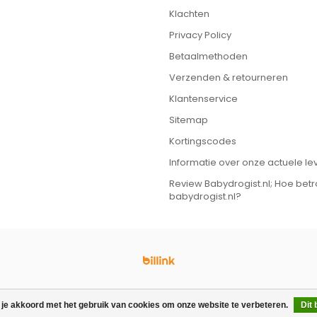
Klachten
Privacy Policy
Betaalmethoden
Verzenden & retourneren
Klantenservice
Sitemap
Kortingscodes
Informatie over onze actuele lev
Review Babydrogist.nl; Hoe bet
babydrogist.nl?
© Copyright 2026 Babydrogist.nl
 je akkoord met het gebruik van cookies om onze website te verbeteren.
Dit 