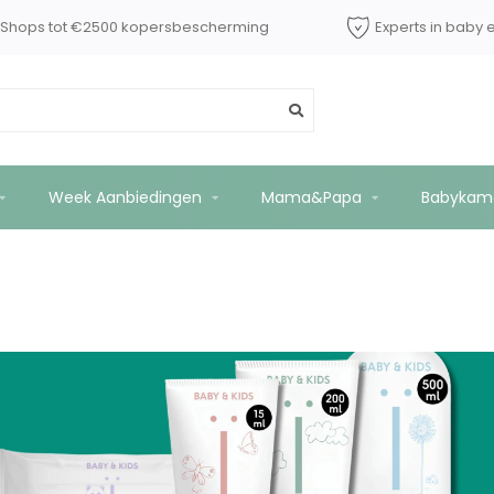
dShops tot €2500 kopersbescherming
Experts in baby 
Week Aanbiedingen
Mama&Papa
Babykam