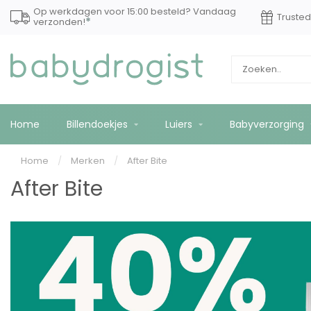
Op werkdagen voor 15:00 besteld? Vandaag
Truste
*
verzonden!
Home
Billendoekjes
Luiers
Babyverzorging
Home
/
Merken
/
After Bite
After Bite