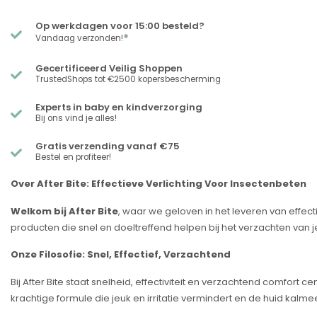
Op werkdagen voor 15:00 besteld?
*
Vandaag verzonden!
Gecertificeerd Veilig Shoppen
TrustedShops tot €2500 kopersbescherming
Experts in baby en kindverzorging
Bij ons vind je alles!
Gratis verzending vanaf €75
Bestel en profiteer!
Over After Bite: Effectieve Verlichting Voor Insectenbeten
Welkom bij After Bite
, waar we geloven in het leveren van effe
producten die snel en doeltreffend helpen bij het verzachten van je
Onze Filosofie: Snel, Effectief, Verzachtend
Bij After Bite staat snelheid, effectiviteit en verzachtend comfort
krachtige formule die jeuk en irritatie vermindert en de huid kalmee