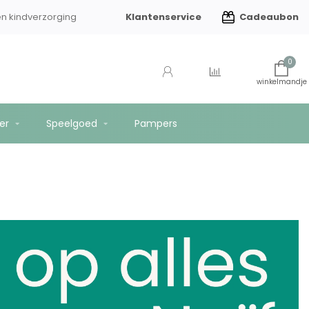
Klantenservice
Cadeaubon
en kindverzorging
Gratis verzending vanaf €75
0
er
Speelgoed
Pampers