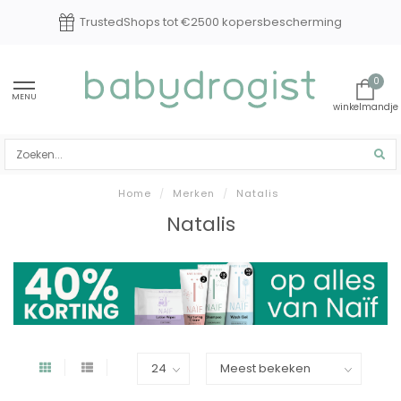
TrustedShops tot €2500 kopersbescherming
0
MENU
Home
/
Merken
/
Natalis
Natalis