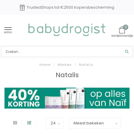
TrustedShops tot €2500 kopersbescherming
0
MENU
Home
/
Merken
/
Natalis
Natalis