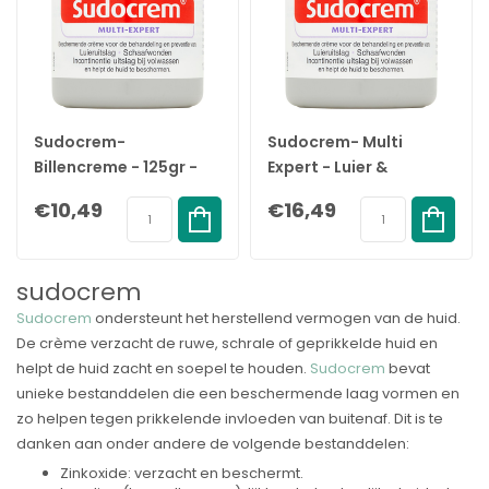
Sudocrem-
Sudocrem- Multi
Billencreme - 125gr -
Expert - Luier &
Multi Expert
Billencrème - 250gr
€10,49
€16,49
sudocrem
Sudocrem
ondersteunt het herstellend vermogen van de huid.
De crème verzacht de ruwe, schrale of geprikkelde huid en
helpt de huid zacht en soepel te houden.
Sudocrem
bevat
unieke bestanddelen die een beschermende laag vormen en
zo helpen tegen prikkelende invloeden van buitenaf. Dit is te
danken aan onder andere de volgende bestanddelen:
Zinkoxide: verzacht en beschermt.