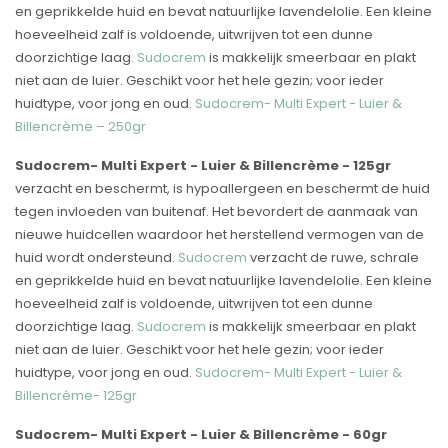
en geprikkelde huid en bevat natuurlijke lavendelolie. Een kleine
hoeveelheid zalf is voldoende, uitwrijven tot een dunne
doorzichtige laag.
Sudocrem
is makkelijk smeerbaar en plakt
niet aan de luier. Geschikt voor het hele gezin; voor ieder
huidtype, voor jong en oud.
Sudocrem- Multi Expert - Luier &
Billencrème – 250gr
Sudocrem- Multi Expert - Luier & Billencrème - 125gr
verzacht en beschermt, is hypoallergeen en beschermt de huid
tegen invloeden van buitenaf. Het bevordert de aanmaak van
nieuwe huidcellen waardoor het herstellend vermogen van de
huid wordt ondersteund.
Sudocrem
verzacht de ruwe, schrale
en geprikkelde huid en bevat natuurlijke lavendelolie. Een kleine
hoeveelheid zalf is voldoende, uitwrijven tot een dunne
doorzichtige laag.
Sudocrem
is makkelijk smeerbaar en plakt
niet aan de luier. Geschikt voor het hele gezin; voor ieder
huidtype, voor jong en oud.
Sudocrem- Multi Expert - Luier &
Billencrème- 125gr
Sudocrem- Multi Expert - Luier & Billencrème - 60gr