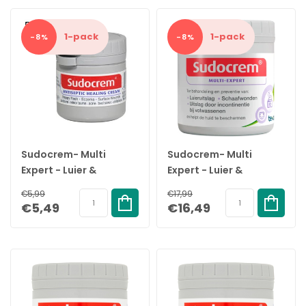
1-pack
1-pack
-8%
-8%
Sudocrem- Multi
Sudocrem- Multi
Expert - Luier &
Expert - Luier &
Billencrème - 60gr
Billencrème - 400gr
€5,99
€17,99
€5,49
€16,49