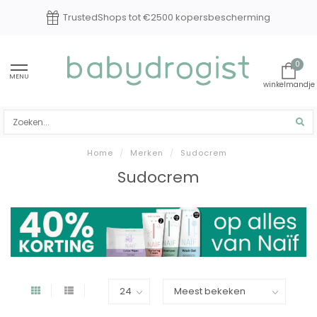
TrustedShops tot €2500 kopersbescherming
0
MENU
Home
/
Merken
/
Sudocrem
Sudocrem