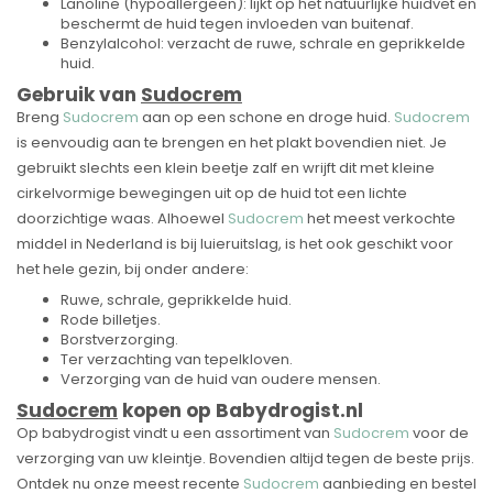
Lanoline (hypoallergeen): lijkt op het natuurlijke huidvet en
beschermt de huid tegen invloeden van buitenaf.
Benzylalcohol: verzacht de ruwe, schrale en geprikkelde
huid.
Gebruik van
Sudocrem
Breng
Sudocrem
aan op een schone en droge huid.
Sudocrem
is eenvoudig aan te brengen en het plakt bovendien niet. Je
gebruikt slechts een klein beetje zalf en wrijft dit met kleine
cirkelvormige bewegingen uit op de huid tot een lichte
doorzichtige waas. Alhoewel
Sudocrem
het meest verkochte
middel in Nederland is bij luieruitslag, is het ook geschikt voor
het hele gezin, bij onder andere:
Ruwe, schrale, geprikkelde huid.
Rode billetjes.
Borstverzorging.
Ter verzachting van tepelkloven.
Verzorging van de huid van oudere mensen.
Sudocrem
kopen op Babydrogist.nl
Op babydrogist vindt u een assortiment van
Sudocrem
voor de
verzorging van uw kleintje. Bovendien altijd tegen de beste prijs.
Ontdek nu onze meest recente
Sudocrem
aanbieding en bestel