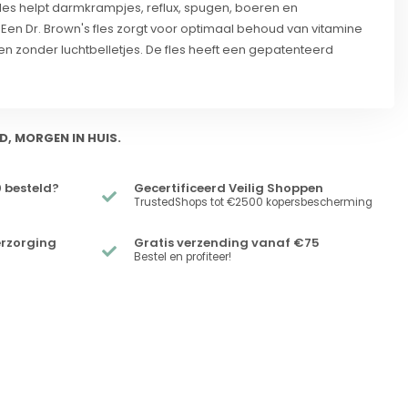
fles helpt darmkrampjes, reflux, spugen, boeren en
Een Dr. Brown's fles zorgt voor optimaal behoud van vitamine
 en zonder luchtbelletjes. De fles heeft een gepatenteerd
D, MORGEN IN HUIS.
 besteld?
Gecertificeerd Veilig Shoppen
TrustedShops tot €2500 kopersbescherming
erzorging
Gratis verzending vanaf €75
Bestel en profiteer!