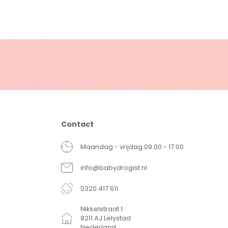
Contact
Maandag - vrijdag 09.00 - 17.00
info@babydrogist.nl
0320 417 611
Nikkelstraat 1
8211 AJ Lelystad
Nederland