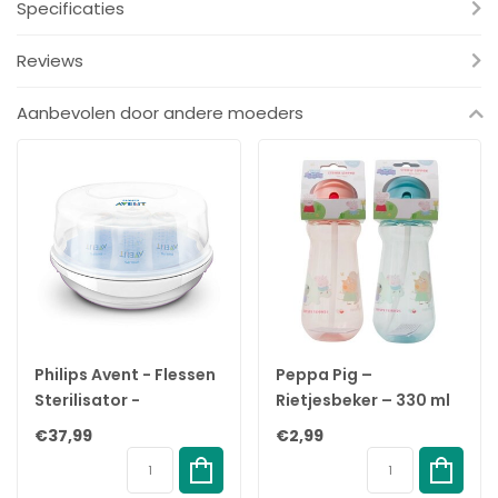
Specificaties
zorgt voor comfortabel voeden.Wanneer je baby een meer
ontwikkeld drinkpatroon krijgt, kun je het ventielsysteem
Reviews
verwijderen. Het voeden is dan vergelijkbaar met de meeste
flessen die ontluchten via de speen.
Aanbevolen door andere moeders
Geschikt voor 6 maanden +. De set bevat een Options+ Anti-
colic Bottle van 270 ml met ventielsysteem, speen fase 3 en een
Sippy Spout.
Specificatie's:
Merk:
Dr. Brown's
Productsoort:
Options + Bottle to Sippy starterkit BH
Inhoud:
1 x 270ml Options + Bottle met ventiel systeem, Speen
fase 3 en een Sippy Spout.
EAN:
072239317280
Philips Avent - Flessen
Peppa Pig –
Sterilisator -
Rietjesbeker – 330 ml
Magnetron
– Roze/Blauw - 6+
€37,99
€2,99
Sterilisator
maanden