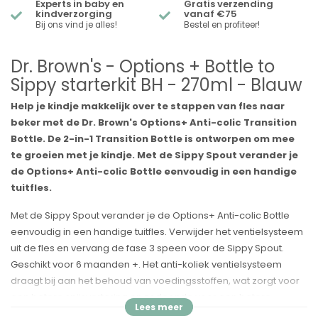
Experts in baby en
Gratis verzending
kindverzorging
vanaf €75
Bij ons vind je alles!
Bestel en profiteer!
Dr. Brown's - Options + Bottle to
Sippy starterkit BH - 270ml - Blauw
Help je kindje makkelijk over te stappen van fles naar
beker met de Dr. Brown's Options+ Anti-colic Transition
Bottle. De 2-in-1 Transition Bottle is ontworpen om mee
te groeien met je kindje. Met de Sippy Spout verander je
de Options+ Anti-colic Bottle eenvoudig in een handige
tuitfles.
Met de Sippy Spout verander je de Options+ Anti-colic Bottle
eenvoudig in een handige tuitfles. Verwijder het ventielsysteem
uit de fles en vervang de fase 3 speen voor de Sippy Spout.
Geschikt voor 6 maanden +. Het anti-koliek ventielsysteem
draagt bij aan het behoud van voedingsstoffen, wat zorgt voor
een betere spijsvertering en zodoende voor een betere
nachtrust. De combinatie van fles, speen en ventielsysteem