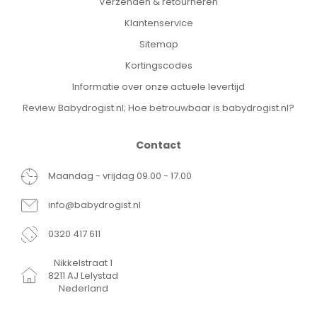
Verzenden & retourneren
Klantenservice
Sitemap
Kortingscodes
Informatie over onze actuele levertijd
Review Babydrogist.nl; Hoe betrouwbaar is babydrogist.nl?
Contact
Maandag - vrijdag 09.00 - 17.00
info@babydrogist.nl
0320 417 611
Nikkelstraat 1
8211 AJ Lelystad
Nederland