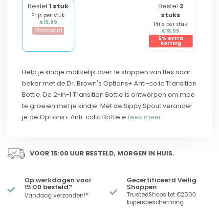
Bestel
1 stuk
Bestel
2
stuks
Prijs per stuk:
€19,99
Prijs per stuk:
Standaard
€18,99
5% extra
korting
Help je kindje makkelijk over te stappen van fles naar
beker met de Dr. Brown's Options+ Anti-colic Transition
Bottle. De 2-in-1 Transition Bottle is ontworpen om mee
te groeien met je kindje. Met de Sippy Spout verander
je de Options+ Anti-colic Bottle e
Lees meer..
VOOR 15:00 UUR BESTELD, MORGEN IN HUIS.
Op werkdagen voor
Gecertificeerd Veilig
15:00 besteld?
Shoppen
*
TrustedShops tot €2500
Vandaag verzonden!
kopersbescherming