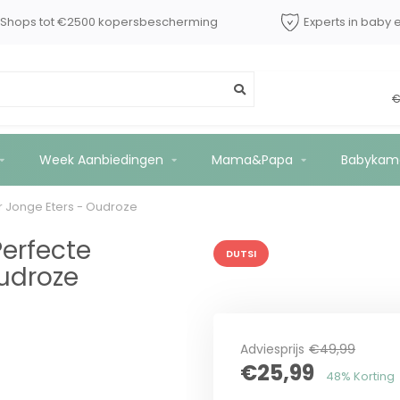
dShops tot €2500 kopersbescherming
Experts in baby 
terset voor Jonge Eters - Oudroze
€
Week Aanbiedingen
Mama&Papa
Babykam
oor Jonge Eters - Oudroze
Perfecte
DUTSI
Oudroze
Adviesprijs
€49,99
€25,99
48% Korting