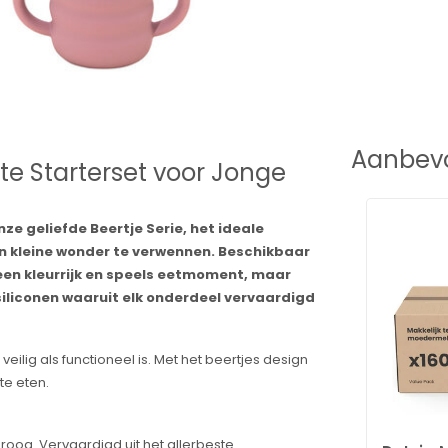
Aanbevo
cte Starterset voor Jonge
nze geliefde Beertje Serie, het ideale
n kleine wonder te verwennen. Beschikbaar
r een kleurrijk en speels eetmoment, maar
iliconen waaruit elk onderdeel vervaardigd
eilig als functioneel is. Met het beertjes design
te eten.
droog. Vervaardigd uit het allerbeste