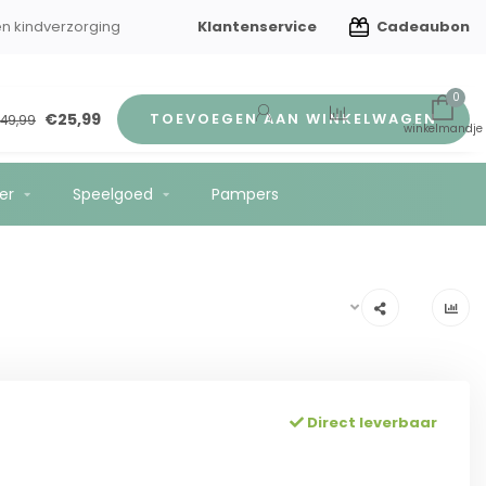
Klantenservice
Cadeaubon
en kindverzorging
Gratis verzending vanaf €75
0
€25,99
TOEVOEGEN AAN WINKELWAGEN
49,99
er
Speelgoed
Pampers
Direct leverbaar