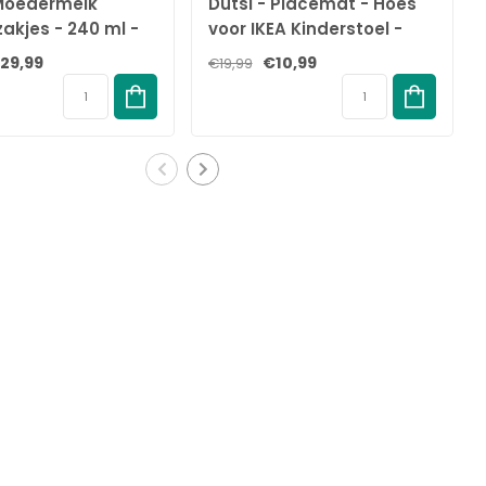
 Moedermelk
Dutsi - Placemat - Hoes
akjes - 240 ml -
voor IKEA Kinderstoel -
s – Lekvrije
Antraciet - Antilop -
29,99
€10,99
€19,99
eding zakjes met
Tafelcover
sluiting – BPA-vrij
el – Groot
lak en handige
uit - Recyclebaar