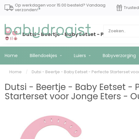
Op werkdagen voor 15:00 besteld? Vandaag
Truste
*
verzonden!
Dutsi - Beertje - Baby Eetset - Perfecte Star
Home
Billendoekjes
Luiers
Babyverzorging
Home
/
Dutsi - Beertje - Baby Eetset - Perfecte Starterset v
Dutsi - Beertje - Baby Eetset - 
Starterset voor Jonge Eters - 