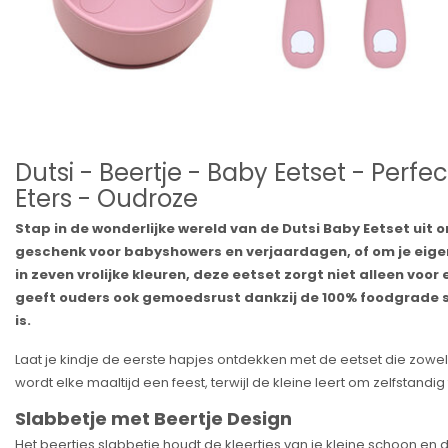
Dutsi - Beertje - Baby Eetset - Perfe
Eters - Oudroze
Stap in de wonderlijke wereld van de Dutsi Baby Eetset uit o
geschenk voor babyshowers en verjaardagen, of om je eige
in zeven vrolijke kleuren, deze eetset zorgt niet alleen voo
geeft ouders ook gemoedsrust dankzij de 100% foodgrade s
is.
Laat je kindje de eerste hapjes ontdekken met de eetset die zowel v
wordt elke maaltijd een feest, terwijl de kleine leert om zelfstandig 
Slabbetje met Beertje Design
Het beertjes slabbetje houdt de kleertjes van je kleine schoon en 