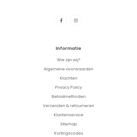
onderweg
✓ Handige timerfunctie:
stel eenvoudig de gewenste
speelduur in
✓ Inclusief ophangkoord:
makkelijk te bevestigen aan bedje
of kinderwagen
Informatie
Wie zijn wij?
Algemene voorwaarden
Klachten
Privacy Policy
Betaalmethoden
Verzenden & retourneren
Klantenservice
Sitemap
Kortingscodes