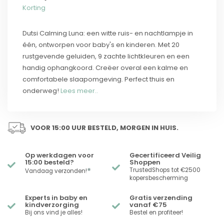
Korting
Dutsi Calming Luna: een witte ruis- en nachtlampje in
één, ontworpen voor baby's en kinderen. Met 20
rustgevende geluiden, 9 zachte lichtkleuren en een
handig ophangkoord. Creëer overal een kalme en
comfortabele slaapomgeving. Perfect thuis en
onderweg!
Lees meer..
VOOR 15:00 UUR BESTELD, MORGEN IN HUIS.
Op werkdagen voor
Gecertificeerd Veilig
15:00 besteld?
Shoppen
*
TrustedShops tot €2500
Vandaag verzonden!
kopersbescherming
Experts in baby en
Gratis verzending
kindverzorging
vanaf €75
Bij ons vind je alles!
Bestel en profiteer!