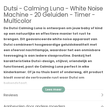
Dutsi - Calming Luna - White Noise
Machine - 20 Geluiden - Timer -
Multicolor
De Dutsi Calming Luna is ontworpen om jouw baby of kind
op een natuurlijke en effectieve manier tot rust te
brengen. Dit geavanceerde white noise apparaat van
Dutsi combineert hoogwaardige geluidskwaliteit met
een sfeervol nachtlampje, waardoor het een onmisbare
toevoeging is aan iedere slaaproutine. Dankzij het
karakteristieke Dutsi-design, stijlvol, vriendelijk en
functioneel, past de Calming Luna perfect in elke
kinderkamer. Of je nu thuis bent of onderweg, dit product
biedt overal de vertrouwde rust waar Dutsi om
bekendstaat.
Geef je baby of kind de perfecte slaapomgeving met de Dutsi
Reviews
Calming Luna, die met 20 zorgvuldig geselecteerde geluiden
een veelzijdige reeks rustbronnen biedt. Van klassieke witte ruis
Aanbevolen door andere moeders