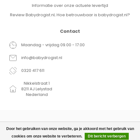
Informatie over onze actuele levertijd
Review Babydrogist.nl; Hoe betrouwbaar is babydrogist.nl?
Contact
Maandag - vrijdag 09.00 - 17.00
info@babydrogist.nl
0320 417 611
Nikkelstraat 1
8211 AJ Lelystad
Nederland
Door het gebruiken van onze website, ga je akkoord met het gebruik van
cookies om onze website te verbeteren.
Dit bericht verbergen
© Copyright 2026 Babydrogist.nl
€29,99
TOEVOEGEN AAN