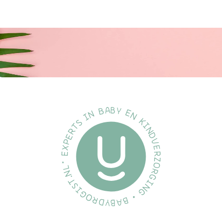
en veilige omgeving om heerlijk in slaap te vallen. Dankzij de
combinatie van functionaliteit, stijl en draagbaarheid biedt dit
apparaat een compleet slaapritueel in één compacte
oplossing. Kies voor comfort, kwaliteit en rust, kies voor Dutsi.
Dutsi’s missie
Bij Dutsi geloven we dat rust voor iedere baby toegankelijk moet
zijn. Met onze producten streven we ernaar ouders te
ondersteunen met slimme, veilige en rustgevende oplossingen
die bijdragen aan een ontspannen slaapomgeving. Iedere
baby verdient rust, en Dutsi helpt daarbij, iedere dag opnieuw.
Voordelen:
✓ 20 rustgevende geluiden:
van white noise tot hartslag en
natuurgeluiden
✓ 9 instelbare LED-kleuren:
creëer eenvoudig de perfecte
sfeer
✓ Draadloos & oplaadbaar:
compact en ideaal voor thuis of