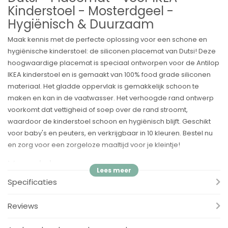
Kinderstoel - Mosterdgeel -
Hygiënisch & Duurzaam
Maak kennis met de perfecte oplossing voor een schone en
hygiënische kinderstoel: de siliconen placemat van Dutsi! Deze
hoogwaardige placemat is speciaal ontworpen voor de Antilop
IKEA kinderstoel en is gemaakt van 100% food grade siliconen
materiaal. Het gladde oppervlak is gemakkelijk schoon te
maken en kan in de vaatwasser. Het verhoogde rand ontwerp
voorkomt dat vettigheid of soep over de rand stroomt,
waardoor de kinderstoel schoon en hygiënisch blijft. Geschikt
voor baby's en peuters, en verkrijgbaar in 10 kleuren. Bestel nu
en zorg voor een zorgeloze maaltijd voor je kleintje!
Voordelen:
✓
Eenvoudig schoon te maken
Specificaties
✓
Hygiënisch en veilig
✓
Perfecte maat voor de Ikea ANTILOP kinderstoel
Reviews
✓
Handig om mee te nemen
✓
Hittebestendig en geschikt voor magnetron en vriezer