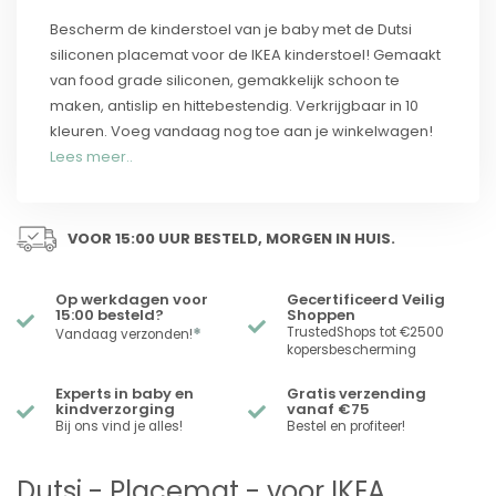
Bescherm de kinderstoel van je baby met de Dutsi
siliconen placemat voor de IKEA kinderstoel! Gemaakt
van food grade siliconen, gemakkelijk schoon te
maken, antislip en hittebestendig. Verkrijgbaar in 10
kleuren. Voeg vandaag nog toe aan je winkelwagen!
Lees meer..
VOOR 15:00 UUR BESTELD, MORGEN IN HUIS.
Op werkdagen voor
Gecertificeerd Veilig
15:00 besteld?
Shoppen
*
TrustedShops tot €2500
Vandaag verzonden!
kopersbescherming
Experts in baby en
Gratis verzending
kindverzorging
vanaf €75
Bij ons vind je alles!
Bestel en profiteer!
Dutsi - Placemat - voor IKEA