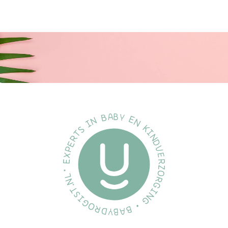
Gebruik deze placemat voor de Ikea ANTILOP kinderstoel en
zorg voor een hygiënische en comfortabele eetervaring voor
uw baby of peuter!
Herken je dit?
Herken je de struggle van een vieze en onhygiënische
kinderstoel na elke maaltijd? Dat is verleden tijd met de Dutsi
siliconen placemat voor de IKEA ANTILOP kinderstoel! Onze
placemat is gemakkelijk schoon te maken, heeft een
verhoogde rand om vlekken te voorkomen en is gemaakt van
veilig, duurzaam en kleurvast materiaal. Bestel nu en geniet van
een schone en hygiënische kinderstoel voor elke maaltijd!
Gebruiksinstructies
Gebruik onze Dutsi placemat op de ANTILOP kinderstoel van
IKEA. Leg de placemat op de zitting van de kinderstoel en zorg
ervoor dat de verhoogde randen aan de voorkant en aan de
zijkanten van de stoel zitten. De placemat blijft stevig op zijn plek
zitten, zodat jouw kindje veilig kan eten.