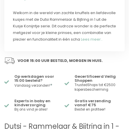
Welkom in de wereld van zachte knuffels en liefdevolle
kusjes met de Dutsi Rammelaar & Bijtring in 1 uit de
Kusje Konijntje serie. Dit oudroze wonder is de perfecte
metgezel voor je kleine prinses, een combinatie van
plezier en functionaliteit in één scha
Lees meer..
VOOR 15:00 UUR BESTELD, MORGEN IN HUIS.
Op werkdagen voor
Gecertificeerd Veilig
15:00 besteld?
Shoppen
*
TrustedShops tot €2500
Vandaag verzonden!
kopersbescherming
Experts in baby en
Gratis verzending
kindverzorging
vanaf €75
Bij ons vind je alles!
Bestel en profiteer!
Dutsi - Rammelaar & Bijtring in 1 -