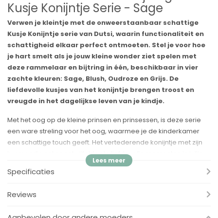
Kusje Konijntje Serie - Sage
Verwen je kleintje met de onweerstaanbaar schattige
Kusje Konijntje serie van Dutsi, waarin functionaliteit en
schattigheid elkaar perfect ontmoeten. Stel je voor hoe
je hart smelt als je jouw kleine wonder ziet spelen met
deze rammelaar en bijtring in één, beschikbaar in vier
zachte kleuren: Sage, Blush, Oudroze en Grijs. De
liefdevolle kusjes van het konijntje brengen troost en
vreugde in het dagelijkse leven van je kindje.
Met het oog op de kleine prinsen en prinsessen, is deze serie
een ware streling voor het oog, waarmee je de kinderkamer
een schattige touch geeft. Het vertederende konijntje met zijn
kusmondje zal ongetwijfeld vele liefdevolle momenten in jullie
leven brengen.
Specificaties
Voordelen:
Reviews
✓ Liefde op het Eerste Gezicht:
De schattige uitstraling van
het konijntje zal zowel jou als je kleintje betoveren, en zorgt voor
Aanbevolen door andere moeders