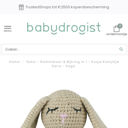
0 kopersbescherming
Experts in baby en k
0
MENU
Home
/
Dutsi - Rammelaar & Bijtring in 1 - Kusje Konijntje
Serie - Sage