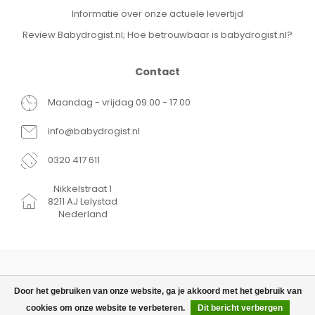
Informatie over onze actuele levertijd
Review Babydrogist.nl; Hoe betrouwbaar is babydrogist.nl?
Contact
Maandag - vrijdag 09.00 - 17.00
info@babydrogist.nl
0320 417 611
Nikkelstraat 1
8211 AJ Lelystad
Nederland
Door het gebruiken van onze website, ga je akkoord met het gebruik van
cookies om onze website te verbeteren.
Dit bericht verbergen
© Copyright 2026 Babydrogist.nl
€21,99
TOEVOEGEN AAN