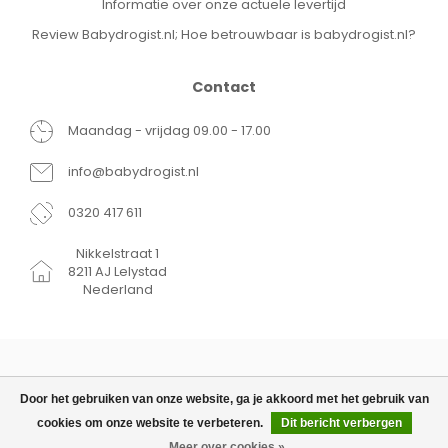
Informatie over onze actuele levertijd
Review Babydrogist.nl; Hoe betrouwbaar is babydrogist.nl?
Contact
Maandag - vrijdag 09.00 - 17.00
info@babydrogist.nl
0320 417 611
Nikkelstraat 1
8211 AJ Lelystad
Nederland
Door het gebruiken van onze website, ga je akkoord met het gebruik van
cookies om onze website te verbeteren.
Dit bericht verbergen
© Copyright 2026 Babydrogist.nl
€4,99
TOEVOEGEN AAN WINKELWAGEN
Meer over cookies »