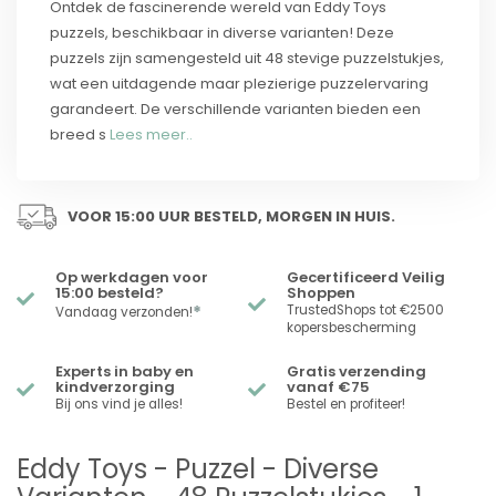
Ontdek de fascinerende wereld van Eddy Toys
puzzels, beschikbaar in diverse varianten! Deze
puzzels zijn samengesteld uit 48 stevige puzzelstukjes,
wat een uitdagende maar plezierige puzzelervaring
garandeert. De verschillende varianten bieden een
breed s
Lees meer..
VOOR 15:00 UUR BESTELD, MORGEN IN HUIS.
Op werkdagen voor
Gecertificeerd Veilig
15:00 besteld?
Shoppen
*
TrustedShops tot €2500
Vandaag verzonden!
kopersbescherming
Experts in baby en
Gratis verzending
kindverzorging
vanaf €75
Bij ons vind je alles!
Bestel en profiteer!
Eddy Toys - Puzzel - Diverse