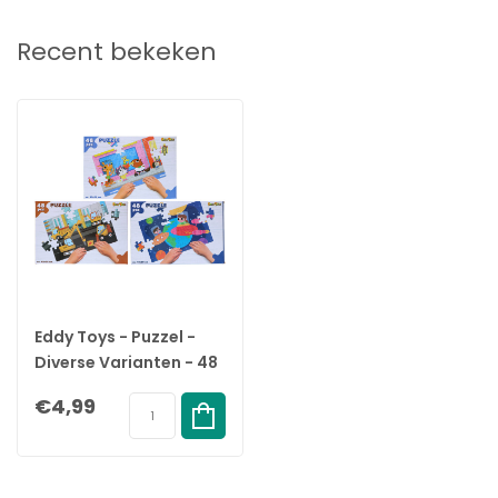
Merk:
Eddy Toys
Recent bekeken
Soort:
Puzzel
Inhoud:
1 set
EAN:
8711252266701
Eddy Toys - Puzzel -
Diverse Varianten - 48
Puzzelstukjes - 1 Stuk -
€4,99
4+ Jaar