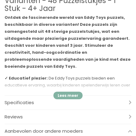
Varianten - 48 Puzzelstukjes - 1
Stuk - 4+ Jaar
Ontdek de fascinerende wereld van Eddy Toys puzzels,
beschikbaar in diverse varianten! Deze puzzels zijn
samengesteld uit 48 stevige puzzelstukjes, wat een
uitdagende maar plezierige puzzelervaring garandeert.
Geschikt voor kinderen vanaf 3 jaar. Stimuleer de
creativiteit, hand-oogcoördinatie en
probleemoplossende vaardigheden van je kind met deze
boeiende puzzels van Eddy Toys.
✓ Educatief plezier:
De Eddy Toys puzzels bieden een
educatieve ervaring, waarbij kinderen spelenderwijs leren over
kleuren, vormen en onderwerpen.
Specificaties
✓ Stimuleert creativiteit:
Door het samenstellen van de
puzzel worden de creatieve vaardigheden van kinderen
Reviews
gestimuleerd. Ze leren ook om problemen op te lossen door de
stukjes op de juiste manier te plaatsen.
Aanbevolen door andere moeders