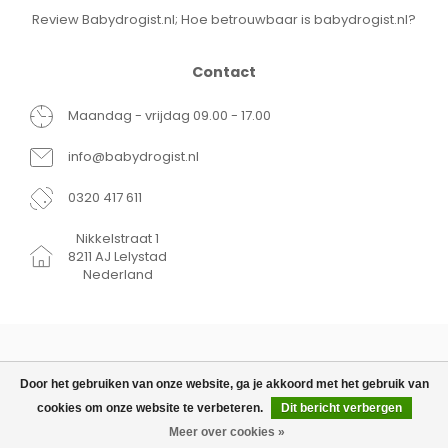
Review Babydrogist.nl; Hoe betrouwbaar is babydrogist.nl?
Contact
Maandag - vrijdag 09.00 - 17.00
info@babydrogist.nl
0320 417 611
Nikkelstraat 1
8211 AJ Lelystad
Nederland
Door het gebruiken van onze website, ga je akkoord met het gebruik van
cookies om onze website te verbeteren.
Dit bericht verbergen
© Copyright 2026 Babydrogist.nl
€8,24
TOEVOEGEN AAN WINKELWAGEN
Meer over cookies »