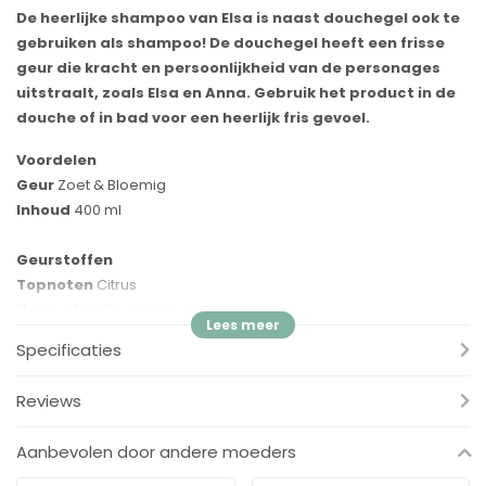
De heerlijke shampoo van Elsa is naast douchegel ook te
gebruiken als shampoo! De douchegel heeft een frisse
geur die kracht en persoonlijkheid van de personages
uitstraalt, zoals Elsa en Anna. Gebruik het product in de
douche of in bad voor een heerlijk fris gevoel.
Voordelen
Geur
Zoet & Bloemig
Inhoud
400 ml
Geurstoffen
Topnoten
Citrus
Hartnoten
Sinaasappelbloesem
Basisnoten
Muskus
Specificaties
Reviews
Aanbevolen door andere moeders