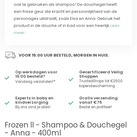
ook te gebruiken als shampoo! De douchegel heeft
een frisse geur die kracht en persoonlijkheid van de
personages uitstraalt, zoals Elsa en Anna. Gebruik het
product in de douche of in bad voor een heerlijk
Lees
meer..
VOOR 15:00 UUR BESTELD, MORGEN IN HUIS.
Op werkdagen voor
Gecertificeerd Veilig
15:00 besteld?
Shoppen
*
TrustedShops tot €2500
Vandaag verzonden!
kopersbescherming
Experts in baby en
Gratis verzending
kindverzorging
vanaf €75
Bij ons vind je alles!
Bestel en profiteer!
Frozen ll - Shampoo & Douchegel
- Anna - 400ml