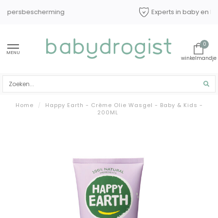
Experts in baby en kindverzorging
0
MENU
Home
/
Happy Earth - Crème Olie Wasgel - Baby & Kids -
200ML