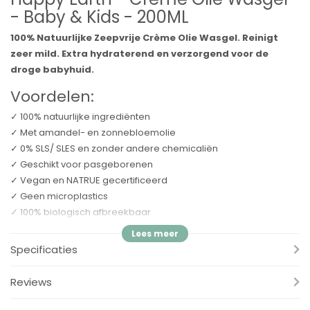
- Baby & Kids - 200ML
100% Natuurlijke Zeepvrije Crème Olie Wasgel. Reinigt
zeer mild. Extra hydraterend en verzorgend voor de
droge babyhuid.
Voordelen:
✓ 100% natuurlijke ingrediënten
✓ Met amandel- en zonnebloemolie
✓ 0% SLS/ SLES en zonder andere chemicaliën
✓ Geschikt voor pasgeborenen
✓ Vegan en NATRUE gecertificeerd
✓ Geen microplastics
✓ 100% biologisch afbreekbaar
✓ Heerlijke geur (allergeenvrij)
✓ Tube gemaakt van suikerriet
Specificaties
✓ Geproduceerd in NL met groene energie
Reviews
Happy Earth Crème Olie Wasgel voor Baby & Kids bevat alleen