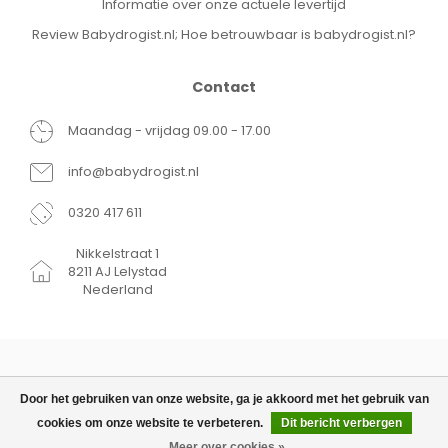
Informatie over onze actuele levertijd
Review Babydrogist.nl; Hoe betrouwbaar is babydrogist.nl?
Contact
Maandag - vrijdag 09.00 - 17.00
info@babydrogist.nl
0320 417 611
Nikkelstraat 1
8211 AJ Lelystad
Nederland
Door het gebruiken van onze website, ga je akkoord met het gebruik van
cookies om onze website te verbeteren.
Dit bericht verbergen
© Copyright 2026 Babydrogist.nl
€8,49
TOEVOEGEN AAN WINKELWAGEN
Meer over cookies »