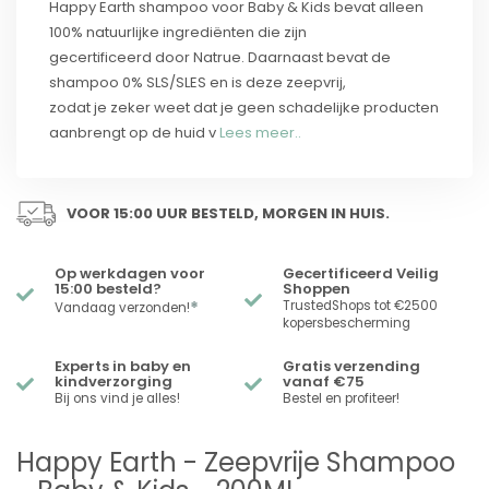
Happy Earth shampoo voor Baby & Kids bevat alleen
100% natuurlijke ingrediënten die zijn
gecertificeerd door Natrue. Daarnaast bevat de
shampoo 0% SLS/SLES en is deze zeepvrij,
zodat je zeker weet dat je geen schadelijke producten
aanbrengt op de huid v
Lees meer..
VOOR 15:00 UUR BESTELD, MORGEN IN HUIS.
Op werkdagen voor
Gecertificeerd Veilig
15:00 besteld?
Shoppen
*
TrustedShops tot €2500
Vandaag verzonden!
kopersbescherming
Experts in baby en
Gratis verzending
kindverzorging
vanaf €75
Bij ons vind je alles!
Bestel en profiteer!
Happy Earth - Zeepvrije Shampoo