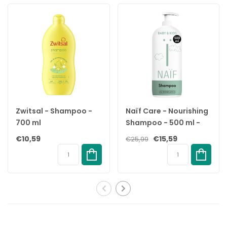
gecertificeerd door Natrue. Daarnaast bevat de shampoo 0%
SLS/SLES en is deze zeepvrij,
zodat je zeker weet dat je geen schadelijke producten
aanbrengt op de huid van jouw baby.
De shampoo is extra mild en verzorgend voor de gevoelige
huid van baby’s en kinderen en is
direct te gebruiken vanaf de geboorte. De shampoo heeft een
heerlijk, allergeenvrijparfum en
is biologisch afbreekbaar.
Zwitsal - Shampoo -
Naïf Care - Nourishing
700 ml
Shampoo - 500 ml -
Na gebruik van de shampoo zijn de haren van je baby zacht,
Met Drukpomp
makkelijk doorkambaar en ruiken heerlijk.
€10,59
€15,59
€25,99
Dit product is, net als alle andere producten van Happy Earth,
gecertificeerd vegan en
microplasticvrij. De verpakking is een 100% biobased tube
gemaakt van suikerriet en wij
produceren al onze producten lokaal in Nederland met groene
energie.