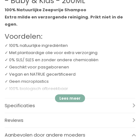
- Baby & Kids - 200ML
100% Natuurlijke Zeepvrije Shampoo
Extra milde en verzorgende reiniging. Prikt niet in de
ogen.
Voordelen:
✓ 100% natuurlijke ingrediënten
✓ Met plantaardige olie voor extra verzorging
✓ 0% SLS/ SLES en zonder andere chemicaliën
✓ Geschikt voor pasgeborenen
✓ Vegan en NATRUE gecertificeerd
✓ Geen microplastics
✓ 100% biologisch afbreekbaar
✓ Heerlijke geur (allergeenvrij)
✓ Tube gemaakt van suikerriet
Specificaties
✓ Geproduceerd in NL met groene energie
Reviews
Happy Earth shampoo voor Baby & Kids bevat alleen 100%
Aanbevolen door andere moeders
natuurlijke ingrediënten die zijn