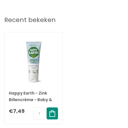
produceren al onze producten lokaal in Nederland met groene
energie.
Recent bekeken
Happy Earth - Zink
Billencrème - Baby &
Kids - 75ML
€7,49