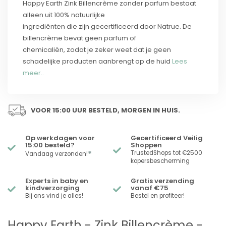
Happy Earth Zink Billencrème zonder parfum bestaat
alleen uit 100% natuurlijke
ingrediënten die zijn gecertificeerd door Natrue. De
billencrème bevat geen parfum of
chemicaliën, zodat je zeker weet dat je geen
schadelijke producten aanbrengt op de huid
Lees
meer..
VOOR 15:00 UUR BESTELD, MORGEN IN HUIS.
Op werkdagen voor
Gecertificeerd Veilig
15:00 besteld?
Shoppen
*
TrustedShops tot €2500
Vandaag verzonden!
kopersbescherming
Experts in baby en
Gratis verzending
kindverzorging
vanaf €75
Bij ons vind je alles!
Bestel en profiteer!
Happy Earth - Zink Billencrème -