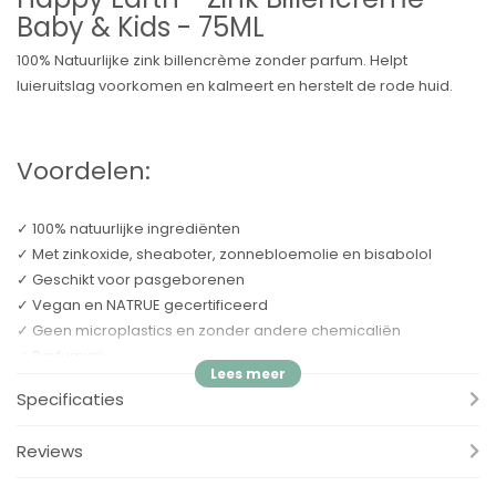
Baby & Kids - 75ML
100% Natuurlijke zink billencrème zonder parfum. Helpt
luieruitslag voorkomen en kalmeert en herstelt de rode huid.
Voordelen:
✓ 100% natuurlijke ingrediënten
✓ Met zinkoxide, sheaboter, zonnebloemolie en bisabolol
✓ Geschikt voor pasgeborenen
✓ Vegan en NATRUE gecertificeerd
✓ Geen microplastics en zonder andere chemicaliën
✓ Parfumvrij
✓ Tube gemaakt van suikerriet
Specificaties
✓ Geproduceerd in NL met groene energie
Reviews
Happy Earth Zink Billencrème zonder parfum bestaat alleen uit
100% natuurlijke