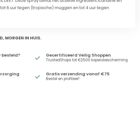
 DEET. Deze spray bevat het actieve ingrediënt Icaridine en
tot 6 uur tegen (tropische) muggen en tot 4 uur tegen
D, MORGEN IN HUIS.
 besteld?
Gecertificeerd Veilig Shoppen
TrustedShops tot €2500 kopersbescherming
erzorging
Gratis verzending vanaf €75
Bestel en profiteer!