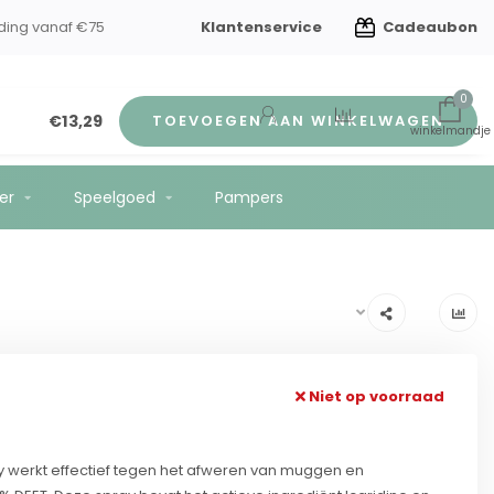
Klantenservice
Cadeaubon
verzending vanaf €75
0
€13,29
TOEVOEGEN AAN WINKELWAGEN
er
Speelgoed
Pampers
Niet op voorraad
y werkt effectief tegen het afweren van muggen en