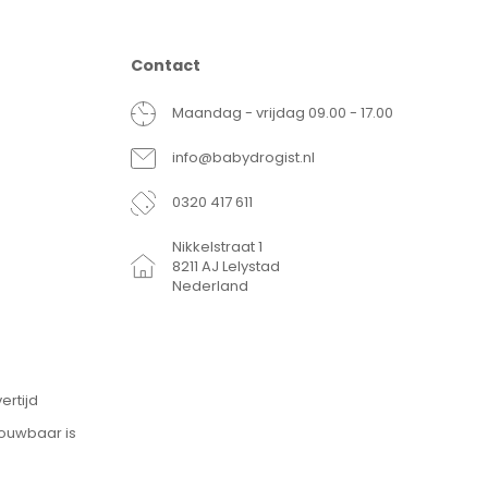
Contact
Maandag - vrijdag 09.00 - 17.00
info@babydrogist.nl
0320 417 611
Nikkelstraat 1
8211 AJ Lelystad
Nederland
ertijd
rouwbaar is