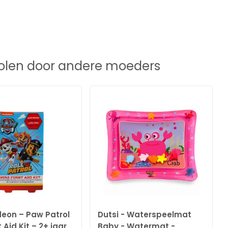
len door andere moeders
deon – Paw Patrol
Dutsi - Waterspeelmat
t Aid Kit – 2+ jaar
Baby - Watermat -