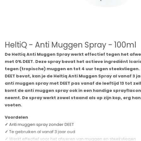
HeltiQ - Anti Muggen Spray - 100ml
De Heltiq Anti Muggen Spray werkt effectief tegen het af
met 0% DEET. Deze spray bevat het actieve ingrediënt Icari
tegen (tropische) muggen en tot 4 uur tegen steekvliegen
DEET bevat, kan je de Heltiq Anti Muggen Spray al vanaf 3 
anti muggen spray met DEET pas vanaf de leeftijd 13 tot zel
komt de anti muggen spray ook in een handige sprayflacon 
neemt. De spray werkt zowel staand als op zijn kop, erg ha
voeten.
Voordelen
✓
Anti muggen spray zonder DEET
✓
Te gebruiken al vanaf 3 jaar oud
✓
Werkt effectief voor het afweren van muggen en steekvliegen