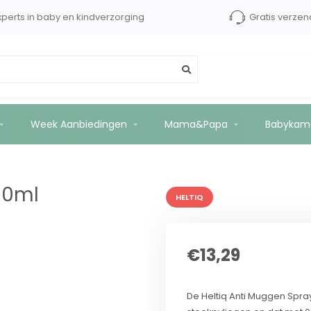
Experts in baby en kindverzorging
Gratis 
Week Aanbiedingen
Mama&Papa
Babykam
00ml
HELTIQ
€13,29
De Heltiq Anti Muggen Spra