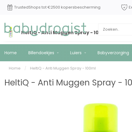
daag
TrustedShops tot €2500 kopersbescherming
HeltiQ - Anti Muggen Spray - 100ml
Home
Billendoekjes
Luiers
Babyverzorging
Home
/
HeltiQ - Anti Muggen Spray - 100ml
HeltiQ - Anti Muggen Spray - 1