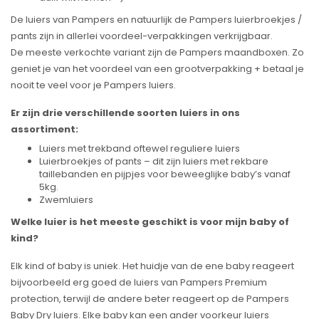
De luiers van Pampers en natuurlijk de Pampers luierbroekjes /
pants zijn in allerlei voordeel-verpakkingen verkrijgbaar.
De meeste verkochte variant zijn de Pampers maandboxen. Zo
geniet je van het voordeel van een grootverpakking + betaal je
nooit te veel voor je Pampers luiers.
Er zijn drie verschillende soorten luiers in ons
assortiment:
Luiers met trekband oftewel reguliere luiers
Luierbroekjes of pants – dit zijn luiers met rekbare
taillebanden en pijpjes voor beweeglijke baby’s vanaf
5kg.
Zwemluiers
Welke luier is het meeste geschikt is voor mijn baby of
kind?
Elk kind of baby is uniek. Het huidje van de ene baby reageert
bijvoorbeeld erg goed de luiers van Pampers Premium
protection, terwijl de andere beter reageert op de Pampers
Baby Dry luiers. Elke baby kan een ander voorkeur luiers