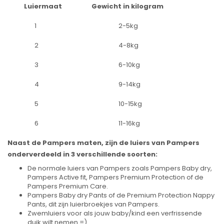
Luiermaat
Gewicht in kilogram
1
2-5kg
2
4-8kg
3
6-10kg
4
9-14kg
5
10-15kg
6
11-16kg
Naast de Pampers maten, zijn de luiers van Pampers
onderverdeeld in 3 verschillende soorten:
De normale luiers van Pampers zoals Pampers Baby dry,
Pampers Active fit, Pampers Premium Protection of de
Pampers Premium Care.
Pampers Baby dry Pants of de Premium Protection Nappy
Pants, dit zijn luierbroekjes van Pampers.
Zwemluiers voor als jouw baby/kind een verfrissende
duik wilt nemen =)