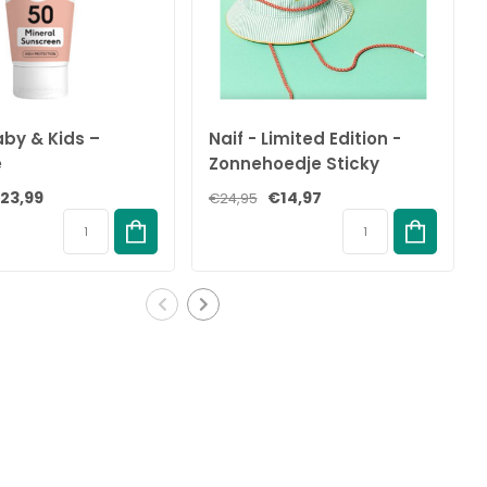
aby & Kids –
Naif - Limited Edition -
e
Zonnehoedje Sticky
andcrème - SPF
Lemon x Naïf
23,99
€14,97
€24,95
ML