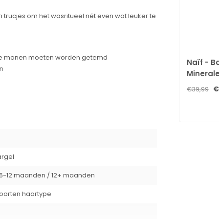
jn trucjes om het wasritueel nét even wat leuker te
 wilde manen moeten worden getemd
Naïf - B
n
Mineral
Zonnebr
€
€39,99
kken
50 - 175
hten.
n. Wel zo handig!
rin (plantaardig), Gossypium Hirsutum
aine, Sodium Cocoyl Glutamate, Glyceryl Caprylate,
argel
 Lactic Acid (vegan), Citric Acid (citroenzuur),
6-12 maanden / 12+ maanden
soorten haartype