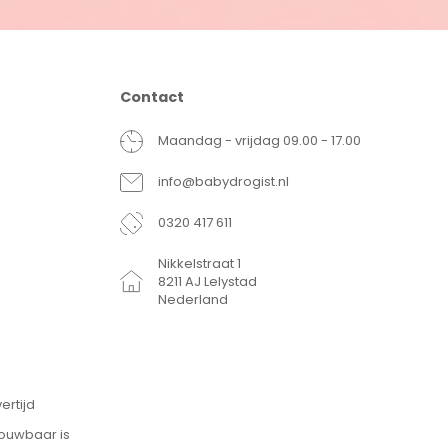
Contact
Maandag - vrijdag 09.00 - 17.00
info@babydrogist.nl
0320 417 611
Nikkelstraat 1
8211 AJ Lelystad
Nederland
ertijd
rouwbaar is