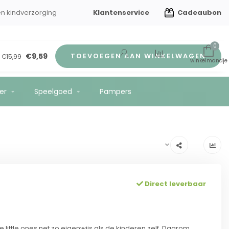
Klantenservice
Cadeaubon
en kindverzorging
Gratis verzending vanaf €75
0
€9,59
TOEVOEGEN AAN WINKELWAGEN
€15,99
er
Speelgoed
Pampers
Direct leverbaar
 little ones net zo eigenwijs als de kinderen zelf. Daarom