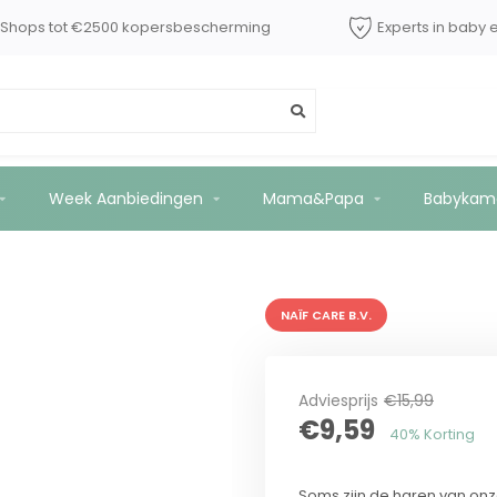
dShops tot €2500 kopersbescherming
Experts in baby 
Week Aanbiedingen
Mama&Papa
Babykam
NAÏF CARE B.V.
Adviesprijs
€15,99
€9,59
40% Korting
Soms zijn de haren van onze