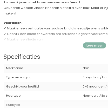
Zo maak je van het haren wassen een feest!
Oei, haren wassen vinden kinderen niet altijd even leuk. Maar er zi
maken!
Voordelen:
✓
Maak er een verhaaltje van, zoals je kind als leeuwtje wiens
✓
Gebruik een coole showercap om prikkende ogen te voorkome
✓
Maak er een liedje van
✓
Laat je kind ‘t zelf doen – maak gekke kapsels en trek gekke be
✓
Gebruik milde producten, die niet irriteren maar het haar verzac
Specificaties
Ingrediënten
Een Haar lotion is als een conditioner die je niet hoeft uit te spoele
Merknaam
Naïf
Aqua/Water, Methylpropanediol, Caprylyl/Capryl Glucoside, Glyce
(Katoenzaad) Extract, Caprylyl Glycol, Phenylpropanol, Inulin, Bet
Type verzorging
Babylotion / Ha
Polyglyceryl-6 Oleate, Sodium Surfactin, Naïf parfum (allergeenvrij),
Geschikt voor leeftijd
0-6 maanden / 
Sodium Hydroxide (zout)
Haartype
Normaal / Alle 
Specificatie's:
Merk:
Naïf care
Huidtype
Productsoort:
Haarlotion