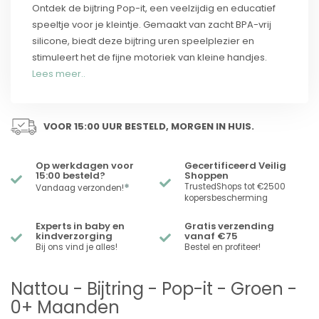
Ontdek de bijtring Pop-it, een veelzijdig en educatief
speeltje voor je kleintje. Gemaakt van zacht BPA-vrij
silicone, biedt deze bijtring uren speelplezier en
stimuleert het de fijne motoriek van kleine handjes.
Lees meer..
VOOR 15:00 UUR BESTELD, MORGEN IN HUIS.
Op werkdagen voor
Gecertificeerd Veilig
15:00 besteld?
Shoppen
*
TrustedShops tot €2500
Vandaag verzonden!
kopersbescherming
Experts in baby en
Gratis verzending
kindverzorging
vanaf €75
Bij ons vind je alles!
Bestel en profiteer!
Nattou - Bijtring - Pop-it - Groen -
0+ Maanden