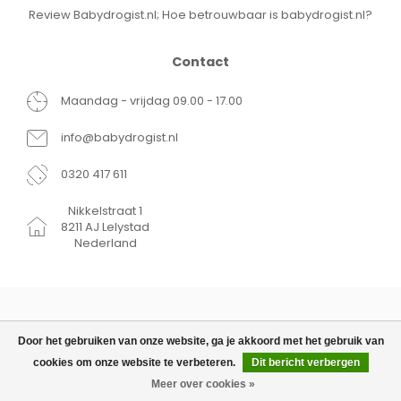
Review Babydrogist.nl; Hoe betrouwbaar is babydrogist.nl?
Contact
Maandag - vrijdag 09.00 - 17.00
info@babydrogist.nl
0320 417 611
Nikkelstraat 1
8211 AJ Lelystad
Nederland
Door het gebruiken van onze website, ga je akkoord met het gebruik van
cookies om onze website te verbeteren.
Dit bericht verbergen
© Copyright 2026 Babydrogist.nl
€9,95
TOEVOEGEN AAN
€4,98
WINKELWAGEN
Meer over cookies »