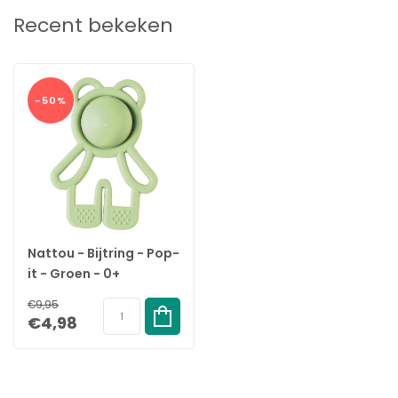
Recent bekeken
-50%
Nattou - Bijtring - Pop-
it - Groen - 0+
Maanden
€9,95
€4,98