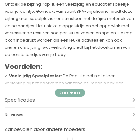
Ontdek de bijtring Pop-it, een veelzijdig en educatief speeltje
voor je kleintje. Gemaakt van zacht BPA-vrij silicone, biedt deze
bijtring uren speelplezier en stimuleert het de fijne motoriek van
kleine handjes. Het unieke plopgeluidje en het oppervlak met
verschillende texturen nodigen uit tot voelen en spelen. De Pop-
it kan ingedrukt worden als een leuke activiteit en kan ook
dienen als bijtring, wat verlichting biedt bij het doorkomen van
de eerste tandjes van je baby.
Voordelen:
✓
Veelzijdig Speelplezier:
De Pop-it biedt niet alleen
verlichting bij het doorkomen van tandjes, maar is ook een
educatief speeltje dat de fijne motoriek bevordert.
Specificaties
✓
Uniek Plopgeluidje:
Het speeltje produceert een leuk
plopgeluidje, waardoor het extra aantrekkelijk is voor je kleintje.
Reviews
✓
Verschillende Texturen:
Het oppervlak met verschillende
texturen nodigt uit tot voelen en spelen, wat de tastzin van je
Aanbevolen door andere moeders
baby stimuleert.