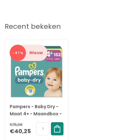
Recent bekeken
Nieuw
-47%
Pampers - Baby Dry -
Maat 4+ - Maandbox -
152 stuks - 10/15 KG
€75,98
€40,25