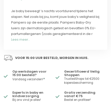
Je baby beweegt ’s nachts voortdurend tijdens het
slapen. Net zoals bij jou, komt jouw baby’s veiligheid bij
Pampers op de eerste plaats: Pampers Baby-Dry
luiers zijn dermatologisch getest en bevatten 0% EU-
parfumallergenen (zoals gereglementeerd in de r
Lees meer..
VOOR 15:00 UUR BESTELD, MORGEN IN HUIS.
Op werkdagen voor
Gecertificeerd Veilig
15:00 besteld?
Shoppen
*
TrustedShops tot €2500
Vandaag verzonden!
kopersbescherming
Experts in baby en
Gratis verzending
kindverzorging
vanaf €75
Bij ons vind je alles!
Bestel en profiteer!