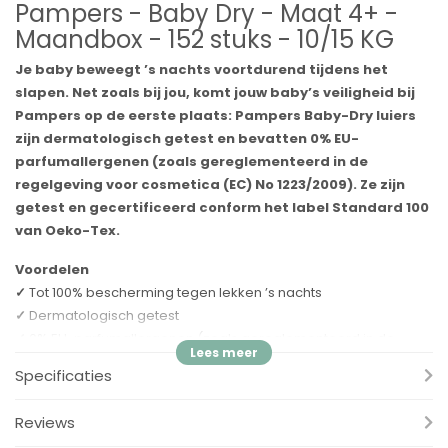
Pampers - Baby Dry - Maat 4+ -
Maandbox - 152 stuks - 10/15 KG
Je baby beweegt ’s nachts voortdurend tijdens het
slapen. Net zoals bij jou, komt jouw baby’s veiligheid bij
Pampers op de eerste plaats: Pampers Baby-Dry luiers
zijn dermatologisch getest en bevatten 0% EU-
parfumallergenen (zoals gereglementeerd in de
regelgeving voor cosmetica (EC) No 1223/2009). Ze zijn
getest en gecertificeerd conform het label Standard 100
van Oeko-Tex.
Voordelen
✓
Tot 100% bescherming tegen lekken ’s nachts
✓
Dermatologisch getest
✓
0% EU-parfumallergenen (zoals gereglementeerd in de
regelgeving voor cosmetica (EC) No 1223/2009)
Specificaties
✓
Extra-droge laag die vocht snel absorbeert
✓
Flexibele zijkanten passen zich comfortabel aan de taille van
Reviews
je baby aan voor een perfecte pasvorm