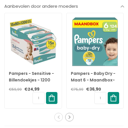
✓
Beschermrandjes helpen lekken rond de beentjes
Aanbevolen door andere moeders
voorkomen
✓
Getest en gecertificeerd conform het label Standard 100 van
Oeko-Tex
Pampers - Sensitive -
Pampers - Baby Dry -
Billendoekjes - 1200
Maat 6 - Maandbox-
doekjes - 15 x 80
124 luiers - 13/18 KG
€24,99
€36,90
€59,99
€75,99