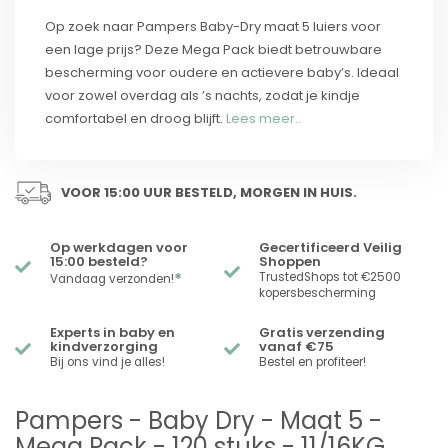
Op zoek naar Pampers Baby-Dry maat 5 luiers voor
een lage prijs? Deze Mega Pack biedt betrouwbare
bescherming voor oudere en actievere baby’s. Ideaal
voor zowel overdag als ’s nachts, zodat je kindje
comfortabel en droog blijft.
Lees meer..
VOOR 15:00 UUR BESTELD, MORGEN IN HUIS.
Op werkdagen voor
Gecertificeerd Veilig
15:00 besteld?
Shoppen
*
TrustedShops tot €2500
Vandaag verzonden!
kopersbescherming
Experts in baby en
Gratis verzending
kindverzorging
vanaf €75
Bij ons vind je alles!
Bestel en profiteer!
Pampers - Baby Dry - Maat 5 -
Mega Pack - 120 stuks - 11/16KG