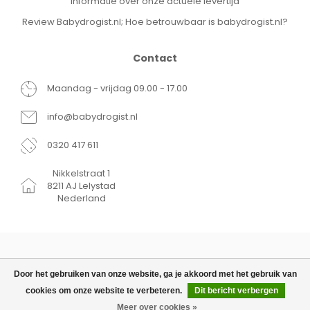
Informatie over onze actuele levertijd
Review Babydrogist.nl; Hoe betrouwbaar is babydrogist.nl?
Contact
Maandag - vrijdag 09.00 - 17.00
info@babydrogist.nl
0320 417 611
Nikkelstraat 1
8211 AJ Lelystad
Nederland
Door het gebruiken van onze website, ga je akkoord met het gebruik van
cookies om onze website te verbeteren.
Dit bericht verbergen
© Copyright 2026 Babydrogist.nl
€63,99
TOEVOEGEN AAN
€51,99
WINKELWAGEN
Meer over cookies »