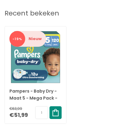
Recent bekeken
Nieuw
-19%
Pampers - Baby Dry -
Maat 5 - Mega Pack -
120 stuks - 11/16KG
€63,99
€51,99