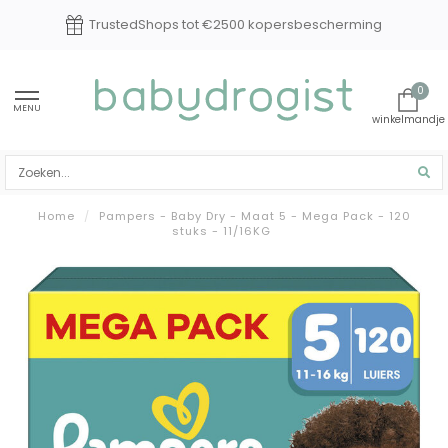
TrustedShops tot €2500 kopersbescherming
0
MENU
Home
/
Pampers - Baby Dry - Maat 5 - Mega Pack - 120
stuks - 11/16KG