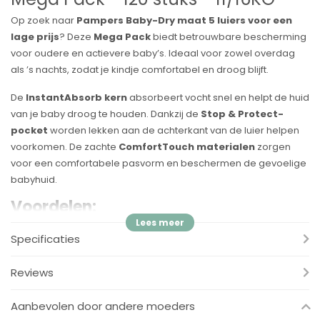
Op zoek naar
Pampers Baby-Dry maat 5 luiers voor een
lage prijs
? Deze
Mega Pack
biedt betrouwbare bescherming
voor oudere en actievere baby’s. Ideaal voor zowel overdag
als ’s nachts, zodat je kindje comfortabel en droog blijft.
De
InstantAbsorb kern
absorbeert vocht snel en helpt de huid
van je baby droog te houden. Dankzij de
Stop & Protect-
pocket
worden lekken aan de achterkant van de luier helpen
voorkomen. De zachte
ComfortTouch materialen
zorgen
voor een comfortabele pasvorm en beschermen de gevoelige
babyhuid.
Voordelen:
✔
InstantAbsorb kern
– absorbeert vocht snel en helpt de
Specificaties
huid droog te houden
✔
Stop & Protect-pocket
– helpt lekken aan de achterkant
Reviews
van de luier voorkomen
✔
ComfortTouch materialen
– ultrazacht voor de gevoelige
Aanbevolen door andere moeders
babyhuid