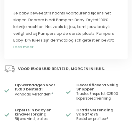
Je baby beweegt ’s nachts voortdurend tijdens het
slapen. Daarom biedt Pampers Baby-Dry tot 100%
lekvrije nachten. Net zoals bij jou, komt jouw baby’s
veiligheid bij Pampers op de eerste plaats: Pampers
Baby-Dry luiers zijn dermatologisch getest en bevatt
Lees meer..
VOOR 15:00 UUR BESTELD, MORGEN IN HUIS.
Op werkdagen voor
Gecertificeerd Veilig
15:00 besteld?
Shoppen
*
TrustedShops tot €2500
Vandaag verzonden!
kopersbescherming
Experts in baby en
Gratis verzending
kindverzorging
vanaf €75
Bij ons vind je alles!
Bestel en profiteer!