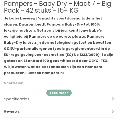
Pampers - Baby Dry - Maat 7 - Big
Pack - 42 stuks - 15+ KG
Je baby beweegt ’s nachts voortdurend tijdens het
slapen. Daarom biedt Pampers Baby-Dry tot 100%
lekvrije nachten. Net zoals bij jou, komt jouw baby’s
veiligheid bij Pampers op de eerste plaats: Pampers
Baby-Dry luiers zijn dermatologisch getest en bevatten
0% EU-parfumallergenen (zoals gereglementeerd in de
EU-regelgeving voor cosmetica (EC) No 1223/2009). Ze zijn
getest en Standard 100 gecertificeerd door OEKO-TEX.
Wil je weten wat de bestanddelen zijn van Pampers
producten? Bezoek Pampers.nl
Voordelen
✓
Stop & Protect pocket helpt lekken aan de achterkant
van de luier voorkomen
Specificaties
✓
Tot 100% lekvrije nachten
✓
Dermatologisch getest
Reviews
✓
0% EU-parfumallergenen (zoals gereglementeerd in de EU-