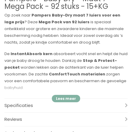
Mega Pack - 92 stuks - 15+KG
Op zoek naar
Pampers Baby-Dry maat 7 luiers voor een
lage prijs
? Deze
Mega Pack van 92 luiers
is speciaal
ontwikkeld voor grotere en zwaardere kinderen die maximale
bescherming nodig hebben. Ideaal voor zowel overdag als ’s
nachts, zodat je kindje comfortabel en droog blijft.
De
InstantAbsorb kern
absorbeert vocht snel en helpt de huid
van je baby droog te houden. Dankzij de
Stop & Protect-
pocket
worden lekken aan de achterkant van de luier helpen
voorkomen. De zachte
ComfortTouch materialen
zorgen
voor een comfortabele pasvorm en beschermen de gevoelige
babyhuid.
Voordelen:
Specificaties
✔
InstantAbsorb kern
– absorbeert vocht snel en helpt de
huid droog te houden
Reviews
✔
Stop & Protect-pocket
– helpt lekken aan de achterkant
van de luier voorkomen