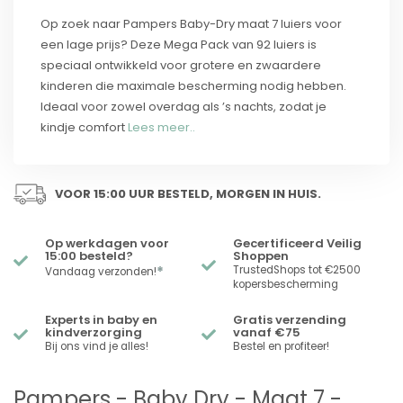
Op zoek naar Pampers Baby-Dry maat 7 luiers voor
een lage prijs? Deze Mega Pack van 92 luiers is
speciaal ontwikkeld voor grotere en zwaardere
kinderen die maximale bescherming nodig hebben.
Ideaal voor zowel overdag als ’s nachts, zodat je
kindje comfort
Lees meer..
VOOR 15:00 UUR BESTELD, MORGEN IN HUIS.
Op werkdagen voor
Gecertificeerd Veilig
15:00 besteld?
Shoppen
*
TrustedShops tot €2500
Vandaag verzonden!
kopersbescherming
Experts in baby en
Gratis verzending
kindverzorging
vanaf €75
Bij ons vind je alles!
Bestel en profiteer!
Pampers - Baby Dry - Maat 7 -