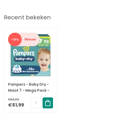
Recent bekeken
Nieuw
-19%
Pampers - Baby Dry -
Maat 7 - Mega Pack -
92 stuks - 15+KG
€63,99
€51,99