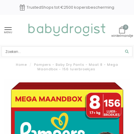
TrustedShops tot €2500 kopersbescherming
0
MENU
Home
/
Pampers - Baby Dry Pants - Maat 8 - Mega
Maandbox - 156 luierbroekjes