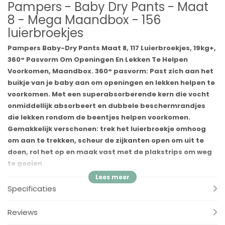
Pampers - Baby Dry Pants - Maat
8 - Mega Maandbox - 156
luierbroekjes
Pampers Baby-Dry Pants Maat 8, 117 Luierbroekjes, 19kg+,
360° Pasvorm Om Openingen En Lekken Te Helpen
Voorkomen, Maandbox. 360° pasvorm: Past zich aan het
buikje van je baby aan om openingen en lekken helpen te
voorkomen. Met een superabsorberende kern die vocht
onmiddellijk absorbeert en dubbele beschermrandjes
die lekken rondom de beentjes helpen voorkomen.
Gemakkelijk verschonen: trek het luierbroekje omhoog
om aan te trekken, scheur de zijkanten open om uit te
doen, rol het op en maak vast met de plakstrips om weg
te gooien
Je baby is een kleine kampioen die elke dag de wereld verkent!
Specificaties
Je baby heeft onze Baby-Dry Pants nodig die de beste
bescherming bieden tegen lekken: hun 360° rekbare tailleband
Reviews
past zich aan het lichaam aan om openingen en lekken te