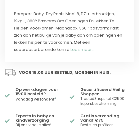
Pampers Baby-Dry Pants Maat 8, 117 Luierbroekjes,
19kg+, 360° Pasvorm Om Openingen En Lekken Te
Helpen Voorkomen, Maandbox. 360° pasvorm: Past
zich aan het buikje van je baby aan om openingen en
lekken helpen te voorkomen. Met een
superabsorberende kern d
Lees meer..
VOOR 15:00 UUR BESTELD, MORGEN IN HUIS.
Op werkdagen voor
Gecertificeerd Veilig
15:00 besteld?
Shoppen
*
TrustedShops tot €2500
Vandaag verzonden!
kopersbescherming
Experts in baby en
Gratis verzending
kindverzorging
vanaf €75
Bij ons vind je alles!
Bestel en profiteer!